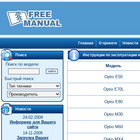
Главная
О проекте
Новости
Поиск
Инструкции по эксплуатации н
Поиск по модели:
Модель
Optio E50
Быстрый поиск:
Optio E70L
Optio E80
Новости
Optio M30
24-02-2009
Информер для Вашего
сайта
Optio M60
14-11-2008
Загрузка Ваших
Optio MX4