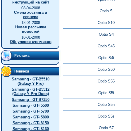
инструкций на сайт
08-04-2008
Optio S
Смена хостинга и
сервера
18-01-2008
Optio S10
Новая рассылка
новостей
Optio S4
18-01-2008
Обнуление счетчиков
Optio S45
Реклама
Optio S4i
Optio S50
Новинки
Samsung - GT-B5510
Optio S55
(Galaxy Y Pro)
Samsung - GT-B5512
Optio S5i
(Galaxy Y Pro Duos)
Samsung - GT-B7350
Optio S5n
Samsung - GT-I5500
Samsung - GT-I5700
Optio S5z
Samsung - GT-I5800
Samsung - GT-I8150
Optio S7
Samsung - GT-I8160