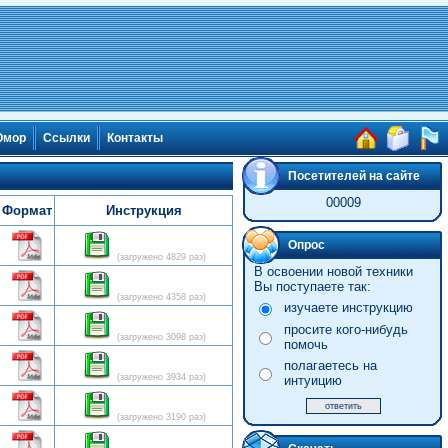
мор
Ссылки
Контакты
Посетителей на сайте
00009
Формат
Инструкция
Опрос
(загружено 4829 раз)
В освоении новой техники
Вы поступаете так:
(загружено 4358 раз)
изучаете инструкцию
просите кого-нибудь
(загружено 3098 раз)
помочь
полагаетесь на
(загружено 3934 раз)
интуицию
(загружено 3190 раз)