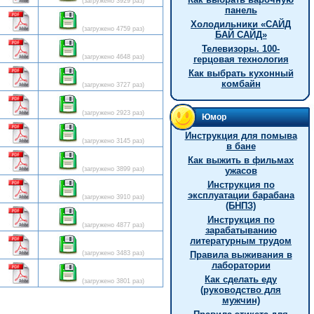
(загружено 3929 раз)
панель
Холодильники «САЙД
(загружено 4759 раз)
БАЙ САЙД»
Телевизоры. 100-
(загружено 4648 раз)
герцовая технология
Как выбрать кухонный
комбайн
(загружено 3727 раз)
(загружено 2923 раз)
Юмор
Инструкция для помыва
(загружено 3145 раз)
в бане
Как выжить в фильмах
(загружено 3899 раз)
ужасов
Инструкция по
эксплуатации барабана
(загружено 3910 раз)
(БНПЗ)
Инструкция по
(загружено 4877 раз)
зарабатыванию
литературным трудом
(загружено 3483 раз)
Правила выживания в
лаборатории
Как сделать еду
(загружено 3801 раз)
(руководство для
мужчин)