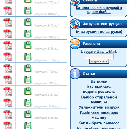
Скачать
(загружено 4793 раз)
Каталог всех инструкций в
одном файле
(загружено 4818 раз)
Загрузить инструкцию
(загружено 3493 раз)
(инструкция по загрузке)
(загружено 6015 раз)
Рассылка
(загружено 3328 раз)
Введите Ваш E-Mail:
(загружено 3783 раз)
(загружено 4769 раз)
Статьи
Вытяжки
(загружено 3941 раз)
Как выбрать
водонагреватель
(загружено 5337 раз)
Выбор стиральной
машины
(загружено 5656 раз)
Увлажнители воздуха
Выбираем швейную
машину
(загружено 3878 раз)
Как выбрать пылесос
Как выбрать варочную