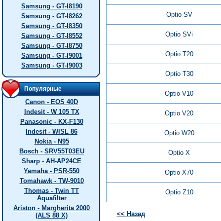
Samsung - GT-I8190
Optio SV
Samsung - GT-I8262
Samsung - GT-I8350
Optio SVi
Samsung - GT-I8552
Samsung - GT-I8750
Optio T20
Samsung - GT-I9001
Samsung - GT-I9003
Optio T30
Популярные
Optio V10
Canon - EOS 40D
Indesit - W 105 TX
Optio V20
Panasonic - KX-F130
Indesit - WISL 86
Optio W20
Nokia - N95
Bosch - SRV55T03EU
Optio X
Sharp - AH-AP24CE
Yamaha - PSR-550
Optio X70
Tomahawk - TW-9010
Thomas - Twin TT
Optio Z10
Aquafilter
Ariston - Margherita 2000
<< Назад
(ALS 88 X)