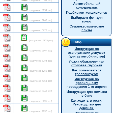
(загружено 5169 раз)
Автомобильный
холодильник
(загружено 4259 раз)
Подбираем кондиционер
Выбираем фен для
(загружено 3962 раз)
волос
Стеклокерамические
плиты
(загружено 5675 раз)
(загружено 10355 раз)
Юмор
Инструкция по
(загружено 6967 раз)
эксплуатации девушек
(для автомобилистов)
(загружено 7154 раз)
Ложка обыкновенная
столовая глубокая
Как пользоваться
(загружено 6259 раз)
троллейбусом
Инструкция по
(загружено 4156 раз)
правильному
проведению 1-го апреля
(загружено 5348 раз)
Инструкция для помыва
в бане
Как ходить в гости.
(загружено 5096 раз)
Руководство для
девушек.
(загружено 4892 раз)