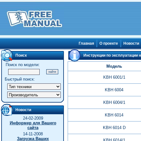
Главная
О проекте
Новости
Поиск
Инструкции по эксплуатации на
Поиск по модели:
Модель
KBH 6001/1
Быстрый поиск:
KBH 6004
KBH 6004/1
Новости
KBH 6014
24-02-2009
Информер для Вашего
сайта
KBH 6014 D
14-11-2008
Загрузка Ваших
KBH 6014/1