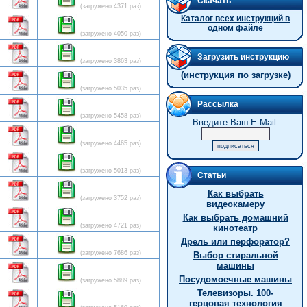
Скачать
(загружено 4371 раз)
Каталог всех инструкций в
одном файле
(загружено 4050 раз)
Загрузить инструкцию
(загружено 3863 раз)
(инструкция по загрузке)
(загружено 5035 раз)
Рассылка
(загружено 5458 раз)
Введите Ваш E-Mail:
(загружено 4465 раз)
(загружено 5013 раз)
Статьи
Как выбрать
(загружено 3752 раз)
видеокамеру
Как выбрать домашний
(загружено 4721 раз)
кинотеатр
Дрель или перфоратор?
(загружено 7686 раз)
Выбор стиральной
машины
Посудомоечные машины
(загружено 5889 раз)
Телевизоры. 100-
герцовая технология