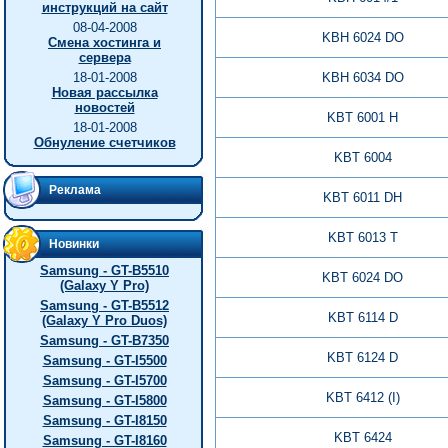
инструкций на сайт
08-04-2008
KBH 6024 DO
Смена хостинга и
сервера
18-01-2008
KBH 6034 DO
Новая рассылка
новостей
KBT 6001 H
18-01-2008
Обнуление счетчиков
KBT 6004
Реклама
KBT 6011 DH
KBT 6013 T
Новинки
Samsung - GT-B5510
KBT 6024 DO
(Galaxy Y Pro)
Samsung - GT-B5512
KBT 6114 D
(Galaxy Y Pro Duos)
Samsung - GT-B7350
KBT 6124 D
Samsung - GT-I5500
Samsung - GT-I5700
KBT 6412 (I)
Samsung - GT-I5800
Samsung - GT-I8150
KBT 6424
Samsung - GT-I8160