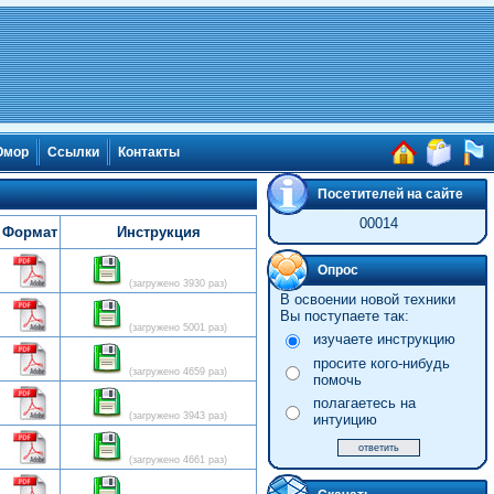
мор
Ссылки
Контакты
Посетителей на сайте
00014
Формат
Инструкция
Опрос
(загружено 3930 раз)
В освоении новой техники
Вы поступаете так:
(загружено 5001 раз)
изучаете инструкцию
просите кого-нибудь
(загружено 4659 раз)
помочь
полагаетесь на
(загружено 3943 раз)
интуицию
(загружено 4661 раз)