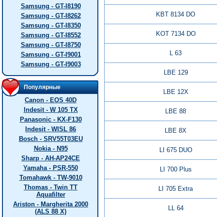
Samsung - GT-I8190
KBT 8134 DO
Samsung - GT-I8262
Samsung - GT-I8350
KOT 7134 DO
Samsung - GT-I8552
Samsung - GT-I8750
L 63
Samsung - GT-I9001
Samsung - GT-I9003
LBE 129
Популярные
LBE 12X
Canon - EOS 40D
Indesit - W 105 TX
LBE 88
Panasonic - KX-F130
Indesit - WISL 86
LBE 8X
Bosch - SRV55T03EU
Nokia - N95
LI 675 DUO
Sharp - AH-AP24CE
Yamaha - PSR-550
LI 700 Plus
Tomahawk - TW-9010
Thomas - Twin TT
LI 705 Extra
Aquafilter
Ariston - Margherita 2000
LL 64
(ALS 88 X)