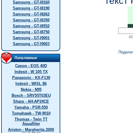
текст 
Samsung - GT-I8160
Samsung - GT-I8190
Samsung - GT-I8262
Samsung - GT-I8350
Samsung - GT-I8552
Samsung - GT-I8750
из
Samsung - GT-I9001
Samsung - GT-I9003
Подели
Популярные
Canon - EOS 40D
Indesit - W 105 TX
Panasonic - KX-F130
Indesit - WISL 86
Nokia - N95
Bosch - SRV55T03EU
Sharp - AH-AP24CE
Yamaha - PSR-550
Tomahawk - TW-9010
Thomas - Twin TT
Aquafilter
Ariston - Margherita 2000