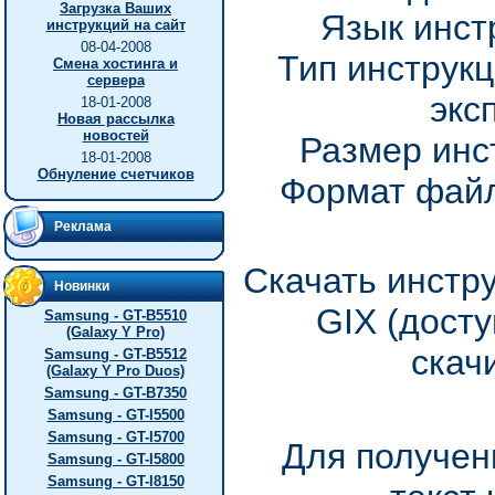
Загрузка Ваших
Язык инст
инструкций на сайт
08-04-2008
Тип инструкц
Смена хостинга и
сервера
экс
18-01-2008
Новая рассылка
новостей
Размер инс
18-01-2008
Обнуление счетчиков
Формат файл
Реклама
Скачать инстр
Новинки
GIX (дост
Samsung - GT-B5510
(Galaxy Y Pro)
скач
Samsung - GT-B5512
(Galaxy Y Pro Duos)
Samsung - GT-B7350
Samsung - GT-I5500
Samsung - GT-I5700
Для получен
Samsung - GT-I5800
Samsung - GT-I8150