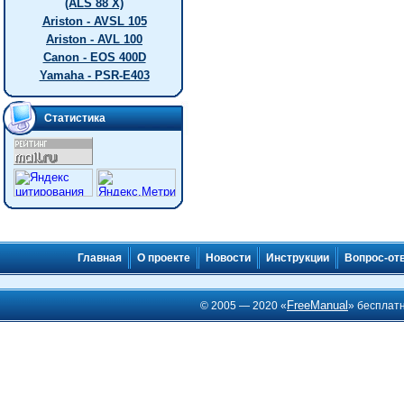
(ALS 88 X)
Ariston - AVSL 105
Ariston - AVL 100
Canon - EOS 400D
Yamaha - PSR-E403
Статистика
Главная
О проекте
Новости
Инструкции
Вопрос-от
FreeManual
© 2005 — 2020 «
» бесплат