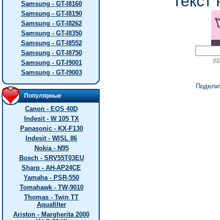
текст 
Samsung - GT-I8160
Samsung - GT-I8190
Samsung - GT-I8262
Samsung - GT-I8350
Samsung - GT-I8552
Samsung - GT-I8750
из
Samsung - GT-I9001
Samsung - GT-I9003
Подели
Популярные
Canon - EOS 40D
Indesit - W 105 TX
Panasonic - KX-F130
Indesit - WISL 86
Nokia - N95
Bosch - SRV55T03EU
Sharp - AH-AP24CE
Yamaha - PSR-550
Tomahawk - TW-9010
Thomas - Twin TT
Aquafilter
Ariston - Margherita 2000