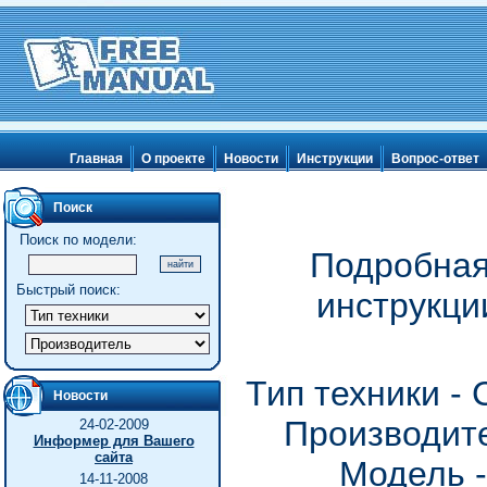
Главная
О проекте
Новости
Инструкции
Вопрос-ответ
Поиск
Поиск по модели:
Подробная
Быстрый поиск:
инструкци
Тип техники -
Новости
Производите
24-02-2009
Информер для Вашего
сайта
Модель 
14-11-2008