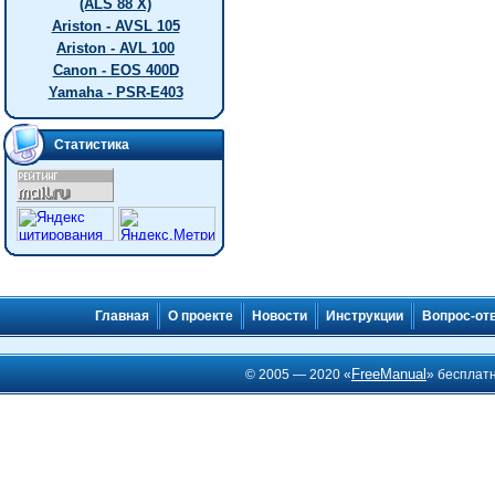
(ALS 88 X)
Ariston - AVSL 105
Ariston - AVL 100
Canon - EOS 400D
Yamaha - PSR-E403
Статистика
Главная
О проекте
Новости
Инструкции
Вопрос-от
FreeManual
© 2005 — 2020 «
» бесплат