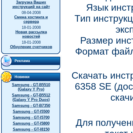
Загрузка Ваших
Язык инст
инструкций на сайт
08-04-2008
Тип инструкц
Смена хостинга и
сервера
экс
18-01-2008
Новая рассылка
новостей
Размер инс
18-01-2008
Обнуление счетчиков
Формат файл
Реклама
Скачать инст
Новинки
6358 SE (до
Samsung - GT-B5510
(Galaxy Y Pro)
скач
Samsung - GT-B5512
(Galaxy Y Pro Duos)
Samsung - GT-B7350
Samsung - GT-I5500
Samsung - GT-I5700
Для получен
Samsung - GT-I5800
Samsung - GT-I8150