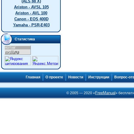
(ALS 88 X)
Ariston - AVSL 105
Ariston - AVL 100
Canon - EOS 400D
Yamaha - PSR-E403
Статистика
Главная
О проекте
Новости
Инструкции
Вопрос-от
FreeManual
© 2005 — 2020 «
» бесплат