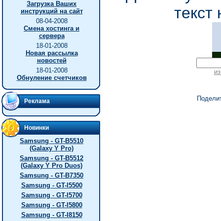
Загрузка Ваших
текст 
инструкций на сайт
08-04-2008
Смена хостинга и
сервера
18-01-2008
Новая рассылка
новостей
18-01-2008
из
Обнуление счетчиков
Подели
Реклама
Новинки
Samsung - GT-B5510
(Galaxy Y Pro)
Samsung - GT-B5512
(Galaxy Y Pro Duos)
Samsung - GT-B7350
Samsung - GT-I5500
Samsung - GT-I5700
Samsung - GT-I5800
Samsung - GT-I8150