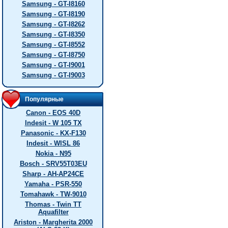
Samsung - GT-I8160
Samsung - GT-I8190
Samsung - GT-I8262
Samsung - GT-I8350
Samsung - GT-I8552
Samsung - GT-I8750
Samsung - GT-I9001
Samsung - GT-I9003
Популярные
Canon - EOS 40D
Indesit - W 105 TX
Panasonic - KX-F130
Indesit - WISL 86
Nokia - N95
Bosch - SRV55T03EU
Sharp - AH-AP24CE
Yamaha - PSR-550
Tomahawk - TW-9010
Thomas - Twin TT
Aquafilter
Ariston - Margherita 2000