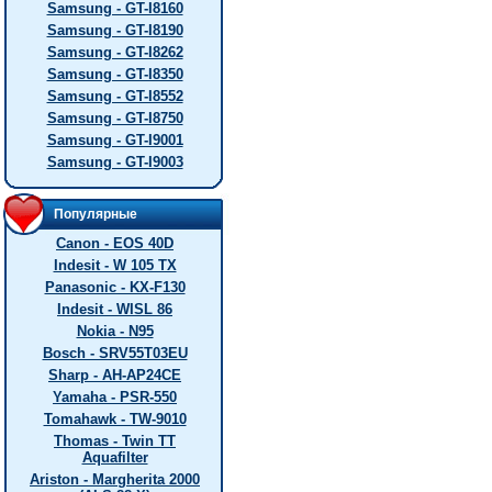
Samsung - GT-I8160
Samsung - GT-I8190
Samsung - GT-I8262
Samsung - GT-I8350
Samsung - GT-I8552
Samsung - GT-I8750
Samsung - GT-I9001
Samsung - GT-I9003
Популярные
Canon - EOS 40D
Indesit - W 105 TX
Panasonic - KX-F130
Indesit - WISL 86
Nokia - N95
Bosch - SRV55T03EU
Sharp - AH-AP24CE
Yamaha - PSR-550
Tomahawk - TW-9010
Thomas - Twin TT
Aquafilter
Ariston - Margherita 2000