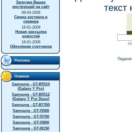
Загрузка Ваших
текст 
инструкций на сайт
08-04-2008
Смена хостинга и
сервера
18-01-2008
Новая рассылка
новостей
18-01-2008
из
Обнуление счетчиков
Подели
Реклама
Новинки
Samsung - GT-B5510
(Galaxy Y Pro)
Samsung - GT-B5512
(Galaxy Y Pro Duos)
Samsung - GT-B7350
Samsung - GT-I5500
Samsung - GT-I5700
Samsung - GT-I5800
Samsung - GT-I8150