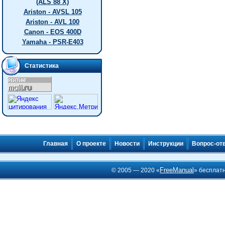
(ALS 88 X)
Ariston - AVSL 105
Ariston - AVL 100
Canon - EOS 400D
Yamaha - PSR-E403
Статистика
Главная
О проекте
Новости
Инструкции
Вопрос-от
FreeManual
© 2005 — 2020 «
» бесплат