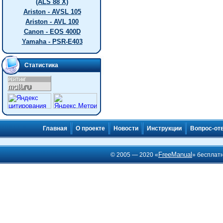
(ALS 88 X)
Ariston - AVSL 105
Ariston - AVL 100
Canon - EOS 400D
Yamaha - PSR-E403
Статистика
Главная
О проекте
Новости
Инструкции
Вопрос-от
FreeManual
© 2005 — 2020 «
» бесплат