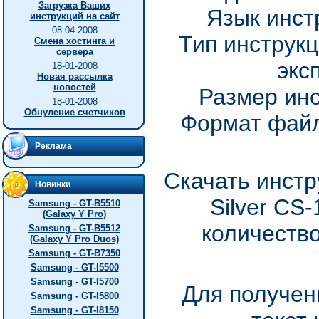
Загрузка Ваших
Язык инст
инструкций на сайт
08-04-2008
Тип инструкц
Смена хостинга и
сервера
экс
18-01-2008
Новая рассылка
новостей
Размер инс
18-01-2008
Обнуление счетчиков
Формат файл
Реклама
Скачать инстр
Новинки
Silver CS
Samsung - GT-B5510
(Galaxy Y Pro)
количество
Samsung - GT-B5512
(Galaxy Y Pro Duos)
Samsung - GT-B7350
Samsung - GT-I5500
Samsung - GT-I5700
Для получен
Samsung - GT-I5800
Samsung - GT-I8150