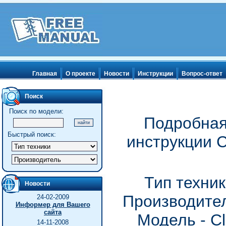
Главная
О проекте
Новости
Инструкции
Вопрос-ответ
Поиск
Поиск по модели:
Подробная
Быстрый поиск:
инструкции C
Тип техник
Новости
Производител
24-02-2009
Информер для Вашего
сайта
Модель - Cl
14-11-2008