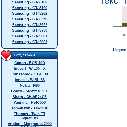
текст 
Samsung - GT-I8160
Samsung - GT-I8190
Samsung - GT-I8262
Samsung - GT-I8350
Samsung - GT-I8552
Samsung - GT-I8750
из
Samsung - GT-I9001
Samsung - GT-I9003
Подели
Популярные
Canon - EOS 40D
Indesit - W 105 TX
Panasonic - KX-F130
Indesit - WISL 86
Nokia - N95
Bosch - SRV55T03EU
Sharp - AH-AP24CE
Yamaha - PSR-550
Tomahawk - TW-9010
Thomas - Twin TT
Aquafilter
Ariston - Margherita 2000