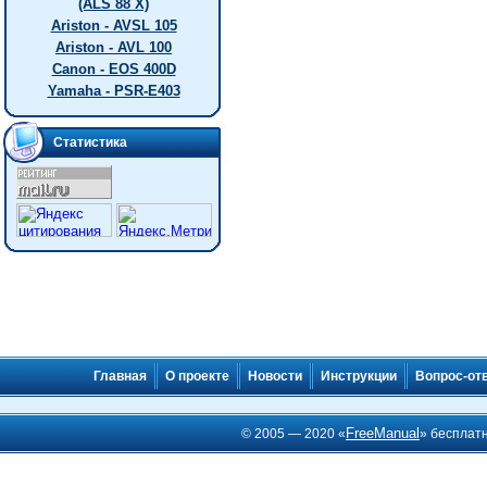
(ALS 88 X)
Ariston - AVSL 105
Ariston - AVL 100
Canon - EOS 400D
Yamaha - PSR-E403
Статистика
Главная
О проекте
Новости
Инструкции
Вопрос-от
FreeManual
© 2005 — 2020 «
» бесплат