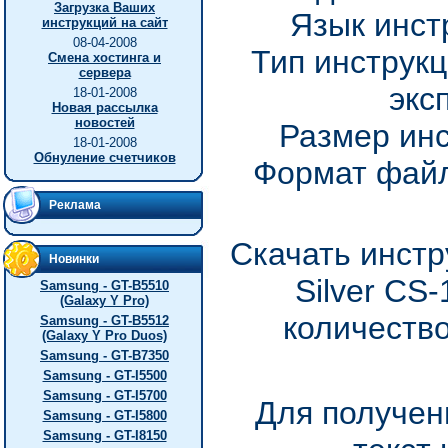
Загрузка Ваших
Язык инст
инструкций на сайт
08-04-2008
Тип инструкц
Смена хостинга и
сервера
экс
18-01-2008
Новая рассылка
новостей
Размер инс
18-01-2008
Обнуление счетчиков
Формат файл
Реклама
Скачать инстр
Новинки
Silver CS
Samsung - GT-B5510
(Galaxy Y Pro)
количество
Samsung - GT-B5512
(Galaxy Y Pro Duos)
Samsung - GT-B7350
Samsung - GT-I5500
Samsung - GT-I5700
Для получен
Samsung - GT-I5800
Samsung - GT-I8150