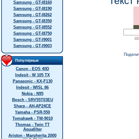
текст 
Samsung - GT-I8160
Samsung - GT-I8190
Samsung - GT-I8262
Samsung - GT-I8350
Samsung - GT-I8552
Samsung - GT-I8750
из
Samsung - GT-I9001
Samsung - GT-I9003
Подели
Популярные
Canon - EOS 40D
Indesit - W 105 TX
Panasonic - KX-F130
Indesit - WISL 86
Nokia - N95
Bosch - SRV55T03EU
Sharp - AH-AP24CE
Yamaha - PSR-550
Tomahawk - TW-9010
Thomas - Twin TT
Aquafilter
Ariston - Margherita 2000