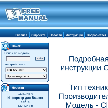
Главная
О проекте
Новости
Инструкции
Вопрос-ответ
Поиск
Поиск по модели:
Подробная
Быстрый поиск:
инструкции C
Тип техник
Новости
Производител
24-02-2009
Информер для Вашего
сайта
Модель - Cl
14-11-2008