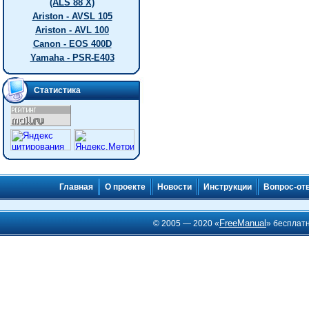
(ALS 88 X)
Ariston - AVSL 105
Ariston - AVL 100
Canon - EOS 400D
Yamaha - PSR-E403
Статистика
Главная
О проекте
Новости
Инструкции
Вопрос-от
FreeManual
© 2005 — 2020 «
» бесплат