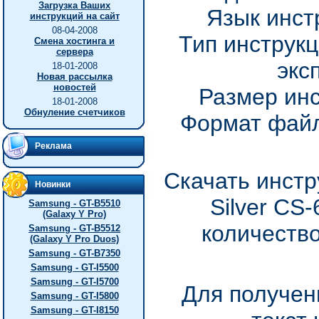
Загрузка Ваших
Язык инст
инструкций на сайт
08-04-2008
Тип инструкц
Смена хостинга и
сервера
экс
18-01-2008
Новая рассылка
новостей
Размер инс
18-01-2008
Обнуление счетчиков
Формат файл
Реклама
Скачать инстр
Новинки
Silver CS
Samsung - GT-B5510
(Galaxy Y Pro)
количество
Samsung - GT-B5512
(Galaxy Y Pro Duos)
Samsung - GT-B7350
Samsung - GT-I5500
Samsung - GT-I5700
Для получен
Samsung - GT-I5800
Samsung - GT-I8150