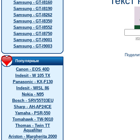
текст 
Samsung - GT-I8160
Samsung - GT-I8190
Samsung - GT-I8262
Samsung - GT-I8350
Samsung - GT-I8552
Samsung - GT-I8750
из
Samsung - GT-I9001
Samsung - GT-I9003
Подели
Популярные
Canon - EOS 40D
Indesit - W 105 TX
Panasonic - KX-F130
Indesit - WISL 86
Nokia - N95
Bosch - SRV55T03EU
Sharp - AH-AP24CE
Yamaha - PSR-550
Tomahawk - TW-9010
Thomas - Twin TT
Aquafilter
Ariston - Margherita 2000