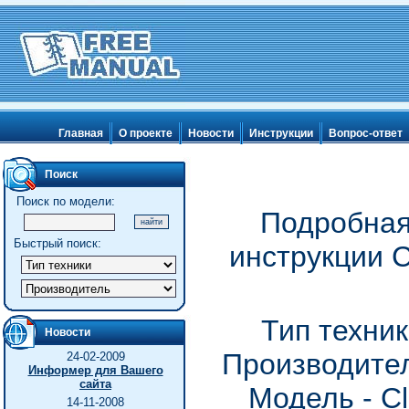
Главная
О проекте
Новости
Инструкции
Вопрос-ответ
Поиск
Поиск по модели:
Подробная
Быстрый поиск:
инструкции C
Тип техник
Новости
Производител
24-02-2009
Информер для Вашего
сайта
Модель - Cl
14-11-2008