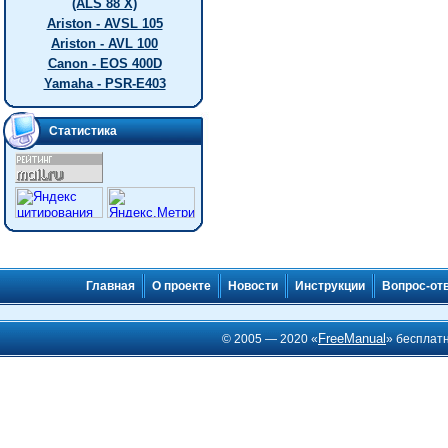
(ALS 88 X)
Ariston - AVSL 105
Ariston - AVL 100
Canon - EOS 400D
Yamaha - PSR-E403
Статистика
Главная
О проекте
Новости
Инструкции
Вопрос-от
FreeManual
© 2005 — 2020 «
» бесплат