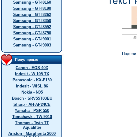
текст 
Samsung - GT-I8160
Samsung - GT-I8190
Samsung - GT-I8262
Samsung - GT-I8350
Samsung - GT-I8552
Samsung - GT-I8750
из
Samsung - GT-I9001
Samsung - GT-I9003
Подели
Популярные
Canon - EOS 40D
Indesit - W 105 TX
Panasonic - KX-F130
Indesit - WISL 86
Nokia - N95
Bosch - SRV55T03EU
Sharp - AH-AP24CE
Yamaha - PSR-550
Tomahawk - TW-9010
Thomas - Twin TT
Aquafilter
Ariston - Margherita 2000