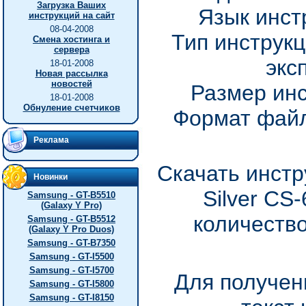
Загрузка Ваших
Язык инст
инструкций на сайт
08-04-2008
Тип инструкц
Смена хостинга и
сервера
экс
18-01-2008
Новая рассылка
новостей
Размер инс
18-01-2008
Обнуление счетчиков
Формат файл
Реклама
Скачать инстр
Новинки
Silver CS
Samsung - GT-B5510
(Galaxy Y Pro)
количество
Samsung - GT-B5512
(Galaxy Y Pro Duos)
Samsung - GT-B7350
Samsung - GT-I5500
Samsung - GT-I5700
Для получен
Samsung - GT-I5800
Samsung - GT-I8150