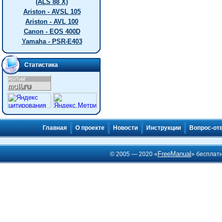
(ALS 88 X)
Ariston - AVSL 105
Ariston - AVL 100
Canon - EOS 400D
Yamaha - PSR-E403
Статистика
Главная
О проекте
Новости
Инструкции
Вопрос-от
FreeManual
© 2005 — 2020 «
» бесплат