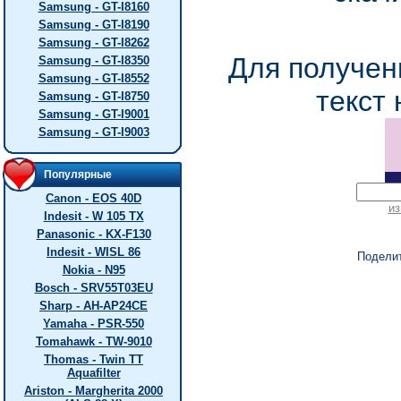
Samsung - GT-I8160
Samsung - GT-I8190
Samsung - GT-I8262
Для получен
Samsung - GT-I8350
Samsung - GT-I8552
текст 
Samsung - GT-I8750
Samsung - GT-I9001
Samsung - GT-I9003
Популярные
Canon - EOS 40D
из
Indesit - W 105 TX
Panasonic - KX-F130
Indesit - WISL 86
Подели
Nokia - N95
Bosch - SRV55T03EU
Sharp - AH-AP24CE
Yamaha - PSR-550
Tomahawk - TW-9010
Thomas - Twin TT
Aquafilter
Ariston - Margherita 2000