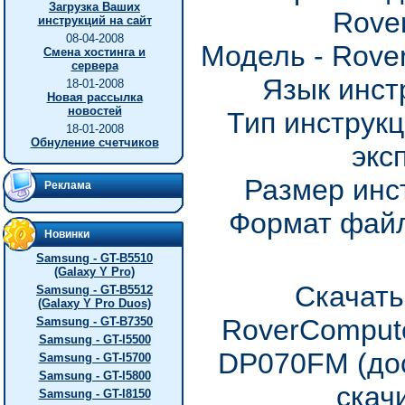
Загрузка Ваших
Rove
инструкций на сайт
08-04-2008
Модель - Rove
Смена хостинга и
сервера
Язык инст
18-01-2008
Новая рассылка
новостей
Тип инструкц
18-01-2008
Обнуление счетчиков
экс
Размер инс
Реклама
Формат файл
Новинки
Samsung - GT-B5510
(Galaxy Y Pro)
Скачать
Samsung - GT-B5512
(Galaxy Y Pro Duos)
RoverCompute
Samsung - GT-B7350
Samsung - GT-I5500
DP070FM (дос
Samsung - GT-I5700
Samsung - GT-I5800
скач
Samsung - GT-I8150