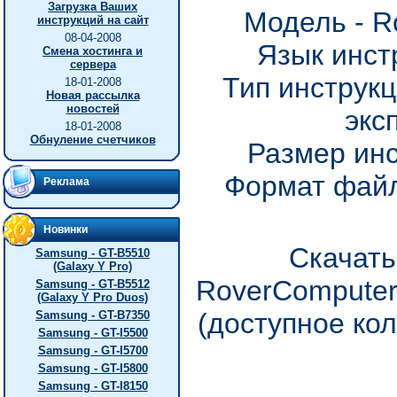
Загрузка Ваших
Модель - R
инструкций на сайт
08-04-2008
Язык инст
Смена хостинга и
сервера
Тип инструкц
18-01-2008
Новая рассылка
новостей
экс
18-01-2008
Обнуление счетчиков
Размер инс
Формат файл
Реклама
Новинки
Скачать
Samsung - GT-B5510
(Galaxy Y Pro)
RoverComputer
Samsung - GT-B5512
(Galaxy Y Pro Duos)
(доступное ко
Samsung - GT-B7350
Samsung - GT-I5500
Samsung - GT-I5700
Samsung - GT-I5800
Samsung - GT-I8150