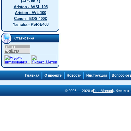
(ALS 88 X)
Ariston - AVSL 105
Ariston - AVL 100
Canon - EOS 400D
Yamaha - PSR-E403
Статистика
Главная
О проекте
Новости
Инструкции
Вопрос-от
FreeManual
© 2005 — 2020 «
» бесплат