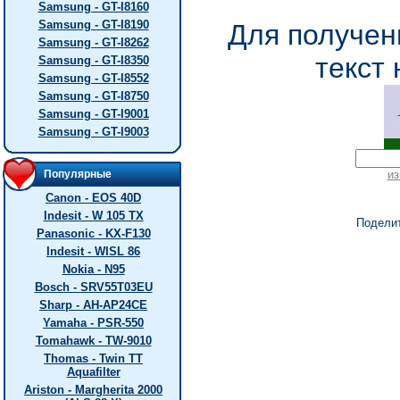
Samsung - GT-I8160
Samsung - GT-I8190
Для получен
Samsung - GT-I8262
текст 
Samsung - GT-I8350
Samsung - GT-I8552
Samsung - GT-I8750
Samsung - GT-I9001
Samsung - GT-I9003
Популярные
из
Canon - EOS 40D
Indesit - W 105 TX
Подели
Panasonic - KX-F130
Indesit - WISL 86
Nokia - N95
Bosch - SRV55T03EU
Sharp - AH-AP24CE
Yamaha - PSR-550
Tomahawk - TW-9010
Thomas - Twin TT
Aquafilter
Ariston - Margherita 2000