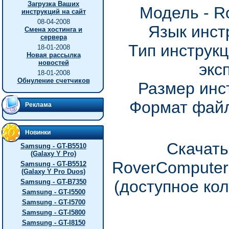
Загрузка Ваших
Модель - R
инструкций на сайт
08-04-2008
Язык инст
Смена хостинга и
сервера
Тип инструкц
18-01-2008
Новая рассылка
новостей
экс
18-01-2008
Обнуление счетчиков
Размер инс
Формат файл
Реклама
Новинки
Скачать
Samsung - GT-B5510
(Galaxy Y Pro)
RoverComputer
Samsung - GT-B5512
(Galaxy Y Pro Duos)
(доступное ко
Samsung - GT-B7350
Samsung - GT-I5500
Samsung - GT-I5700
Samsung - GT-I5800
Samsung - GT-I8150