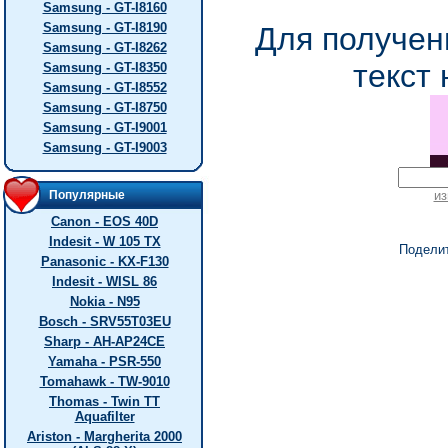
Samsung - GT-I8160
Samsung - GT-I8190
Для получен
Samsung - GT-I8262
текст 
Samsung - GT-I8350
Samsung - GT-I8552
Samsung - GT-I8750
Samsung - GT-I9001
Samsung - GT-I9003
Популярные
из
Canon - EOS 40D
Indesit - W 105 TX
Подели
Panasonic - KX-F130
Indesit - WISL 86
Nokia - N95
Bosch - SRV55T03EU
Sharp - AH-AP24CE
Yamaha - PSR-550
Tomahawk - TW-9010
Thomas - Twin TT
Aquafilter
Ariston - Margherita 2000