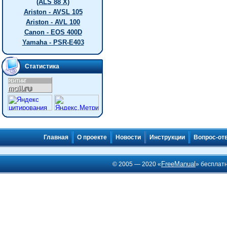
(ALS 88 X)
Ariston - AVSL 105
Ariston - AVL 100
Canon - EOS 400D
Yamaha - PSR-E403
Статистика
Главная
О проекте
Новости
Инструкции
Вопрос-от
FreeManual
© 2005 — 2020 «
» бесплат