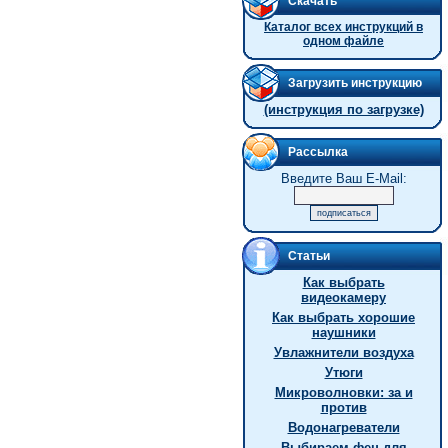
Скачать
Каталог всех инструкций в
одном файле
Загрузить инструкцию
(инструкция по загрузке)
Рассылка
Введите Ваш E-Mail:
Статьи
Как выбрать
видеокамеру
Как выбрать хорошие
наушники
Увлажнители воздуха
Утюги
Микроволновки: за и
против
Водонагреватели
Выбираем фен для