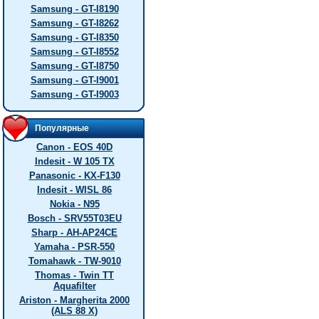
Samsung - GT-I8190
Samsung - GT-I8262
Samsung - GT-I8350
Samsung - GT-I8552
Samsung - GT-I8750
Samsung - GT-I9001
Samsung - GT-I9003
Популярные
Canon - EOS 40D
Indesit - W 105 TX
Panasonic - KX-F130
Indesit - WISL 86
Nokia - N95
Bosch - SRV55T03EU
Sharp - AH-AP24CE
Yamaha - PSR-550
Tomahawk - TW-9010
Thomas - Twin TT
Aquafilter
Ariston - Margherita 2000
(ALS 88 X)