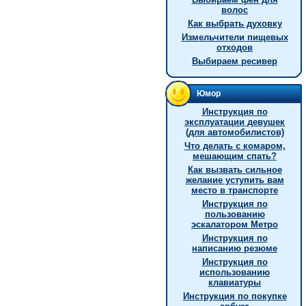
волос
Как выбрать духовку
Измельчители пищевых
отходов
Выбираем ресивер
Юмор
Инструкция по
эксплуатации девушек
(для автомобилистов)
Что делать с комаром,
мешающим спать?
Как вызвать сильное
желание уступить вам
место в транспорте
Инструкция по
пользованию
эскалатором Метро
Инструкция по
написанию резюме
Инструкция по
использованию
клавиатуры
Инструкция по покупке