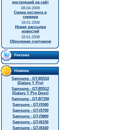
инструкций на сайт
08-04-2008
Смена хостинга и
сервера
18-01-2008
Новая рассылка
новостей
18-01-2008
Обнуление счетчиков
Реклама
Новинки
Samsung - GT-B5510
(Galaxy Y Pro)
Samsung - GT-B5512
(Galaxy Y Pro Duos)
Samsung - GT-B7350
Samsung - GT-I5500
Samsung - GT-I5700
Samsung - GT-I5800
Samsung - GT-I8150
Samsung - GT-I8160