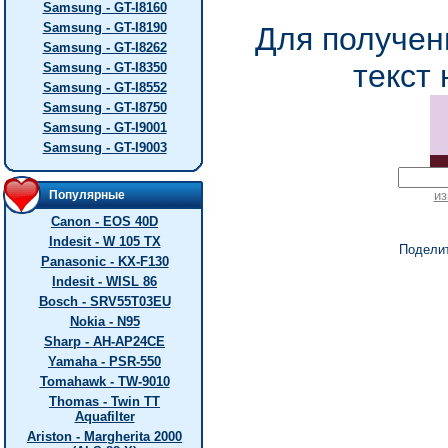
Samsung - GT-I8160
Samsung - GT-I8190
Для получен
Samsung - GT-I8262
текст 
Samsung - GT-I8350
Samsung - GT-I8552
Samsung - GT-I8750
Samsung - GT-I9001
Samsung - GT-I9003
Популярные
из
Canon - EOS 40D
Indesit - W 105 TX
Подели
Panasonic - KX-F130
Indesit - WISL 86
Bosch - SRV55T03EU
Nokia - N95
Sharp - AH-AP24CE
Yamaha - PSR-550
Tomahawk - TW-9010
Thomas - Twin TT
Aquafilter
Ariston - Margherita 2000