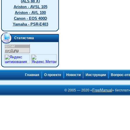
(ALS 88 X)
Ariston - AVSL 105
Ariston - AVL 100
Canon - EOS 400D
Yamaha - PSR-E403
Статистика
Главная
О проекте
Новости
Инструкции
Вопрос-от
FreeManual
© 2005 — 2020 «
» бесплат