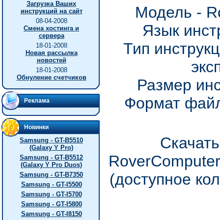
Загрузка Ваших
Модель - R
инструкций на сайт
08-04-2008
Язык инст
Смена хостинга и
сервера
Тип инструкц
18-01-2008
Новая рассылка
новостей
экс
18-01-2008
Обнуление счетчиков
Размер инс
Формат файл
Реклама
Новинки
Скачать
Samsung - GT-B5510
(Galaxy Y Pro)
RoverComputer
Samsung - GT-B5512
(Galaxy Y Pro Duos)
(доступное ко
Samsung - GT-B7350
Samsung - GT-I5500
Samsung - GT-I5700
Samsung - GT-I5800
Samsung - GT-I8150