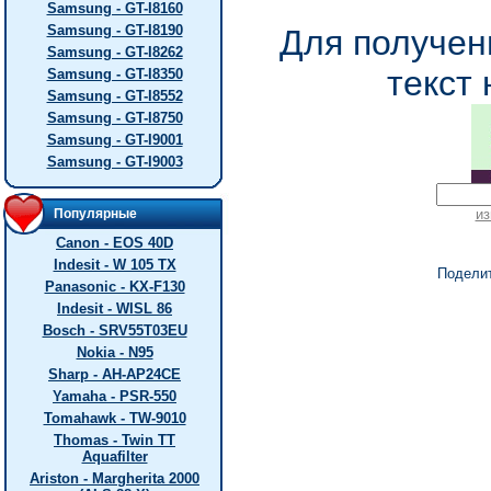
Samsung - GT-I8160
Samsung - GT-I8190
Для получен
Samsung - GT-I8262
текст 
Samsung - GT-I8350
Samsung - GT-I8552
Samsung - GT-I8750
Samsung - GT-I9001
Samsung - GT-I9003
Популярные
из
Canon - EOS 40D
Indesit - W 105 TX
Подели
Panasonic - KX-F130
Indesit - WISL 86
Bosch - SRV55T03EU
Nokia - N95
Sharp - AH-AP24CE
Yamaha - PSR-550
Tomahawk - TW-9010
Thomas - Twin TT
Aquafilter
Ariston - Margherita 2000