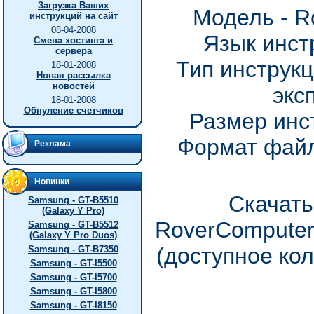
Загрузка Ваших
Модель - R
инструкций на сайт
08-04-2008
Язык инст
Смена хостинга и
сервера
Тип инструкц
18-01-2008
Новая рассылка
новостей
экс
18-01-2008
Обнуление счетчиков
Размер инс
Формат файл
Реклама
Новинки
Скачать
Samsung - GT-B5510
(Galaxy Y Pro)
RoverComputer
Samsung - GT-B5512
(Galaxy Y Pro Duos)
(доступное ко
Samsung - GT-B7350
Samsung - GT-I5500
Samsung - GT-I5700
Samsung - GT-I5800
Samsung - GT-I8150