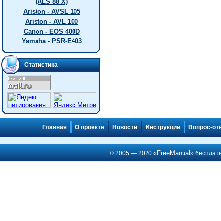
(ALS 88 X)
Ariston - AVSL 105
Ariston - AVL 100
Canon - EOS 400D
Yamaha - PSR-E403
Статистика
Главная
О проекте
Новости
Инструкции
Вопрос-от
FreeManual
© 2005 — 2020 «
» бесплат