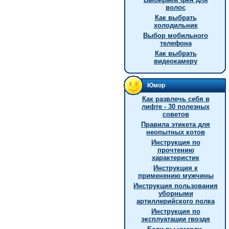
волос
Как выбрать
холодильник
Выбор мобильного
телефона
Как выбрать
видеокамеру
Юмор
Как развлечь себя в
лифте - 30 полезных
советов
Правила этикета для
неопытных котов
Инструкция по
прочтению
характеристик
Инструкция к
применению мужчины
Инструкция пользования
уборными
артиллерийского полка
Инструкция по
эксплуатации гвоздя