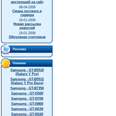
инструкций на сайт
08-04-2008
Смена хостинга и
сервера
18-01-2008
Новая рассылка
новостей
18-01-2008
Обнуление счетчиков
Реклама
Новинки
Samsung - GT-B5510
(Galaxy Y Pro)
Samsung - GT-B5512
(Galaxy Y Pro Duos)
Samsung - GT-B7350
Samsung - GT-I5500
Samsung - GT-I5700
Samsung - GT-I5800
Samsung - GT-I8150
Samsung - GT-I8160