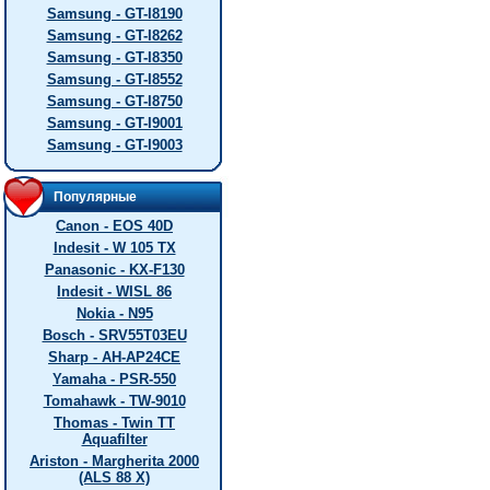
Samsung - GT-I8190
Samsung - GT-I8262
Samsung - GT-I8350
Samsung - GT-I8552
Samsung - GT-I8750
Samsung - GT-I9001
Samsung - GT-I9003
Популярные
Canon - EOS 40D
Indesit - W 105 TX
Panasonic - KX-F130
Indesit - WISL 86
Nokia - N95
Bosch - SRV55T03EU
Sharp - AH-AP24CE
Yamaha - PSR-550
Tomahawk - TW-9010
Thomas - Twin TT
Aquafilter
Ariston - Margherita 2000
(ALS 88 X)