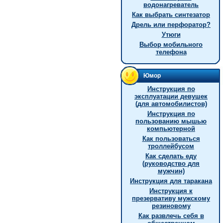
водонагреватель
Как выбрать синтезатор
Дрель или перфоратор?
Утюги
Выбор мобильного
телефона
Юмор
Инструкция по
эксплуатации девушек
(для автомобилистов)
Инструкция по
пользованию мышью
компьютерной
Как пользоваться
троллейбусом
Как сделать еду
(руководство для
мужчин)
Инструкция для таракана
Инструкция к
презервативу мужскому
резиновому
Как развлечь себя в