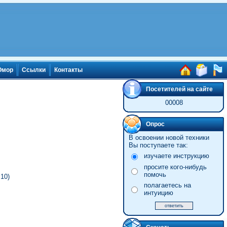
мор
Ссылки
Контакты
Посетителей на сайте
00008
Опрос
В освоении новой техники
Вы поступаете так:
изучаете инструкцию
просите кого-нибудь
помочь
10)
полагаетесь на
интуицию