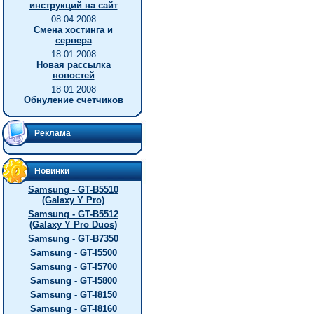
инструкций на сайт
08-04-2008
Смена хостинга и
сервера
18-01-2008
Новая рассылка
новостей
18-01-2008
Обнуление счетчиков
Реклама
Новинки
Samsung - GT-B5510
(Galaxy Y Pro)
Samsung - GT-B5512
(Galaxy Y Pro Duos)
Samsung - GT-B7350
Samsung - GT-I5500
Samsung - GT-I5700
Samsung - GT-I5800
Samsung - GT-I8150
Samsung - GT-I8160