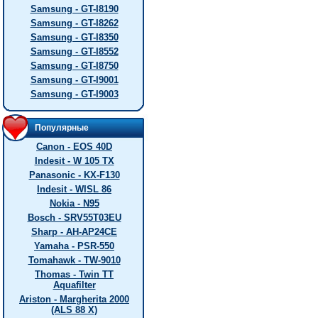
Samsung - GT-I8190
Samsung - GT-I8262
Samsung - GT-I8350
Samsung - GT-I8552
Samsung - GT-I8750
Samsung - GT-I9001
Samsung - GT-I9003
Популярные
Canon - EOS 40D
Indesit - W 105 TX
Panasonic - KX-F130
Indesit - WISL 86
Nokia - N95
Bosch - SRV55T03EU
Sharp - AH-AP24CE
Yamaha - PSR-550
Tomahawk - TW-9010
Thomas - Twin TT
Aquafilter
Ariston - Margherita 2000
(ALS 88 X)