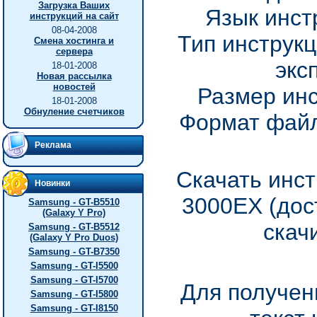
Загрузка Ваших
Язык инст
инструкций на сайт
08-04-2008
Тип инструкц
Смена хостинга и
сервера
экс
18-01-2008
Новая рассылка
новостей
Размер инс
18-01-2008
Обнуление счетчиков
Формат файл
Реклама
Скачать инст
Новинки
3000EX (дос
Samsung - GT-B5510
(Galaxy Y Pro)
скач
Samsung - GT-B5512
(Galaxy Y Pro Duos)
Samsung - GT-B7350
Samsung - GT-I5500
Samsung - GT-I5700
Для получен
Samsung - GT-I5800
Samsung - GT-I8150