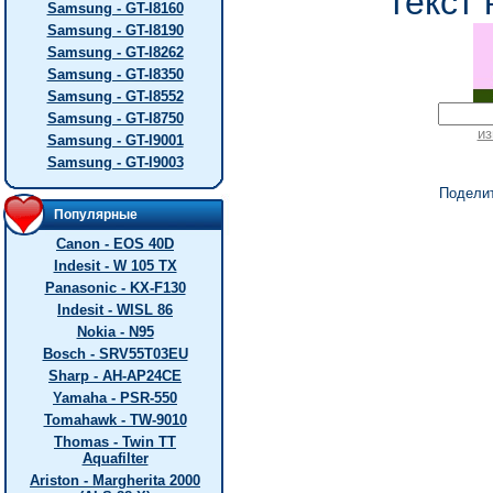
текст 
Samsung - GT-I8160
Samsung - GT-I8190
Samsung - GT-I8262
Samsung - GT-I8350
Samsung - GT-I8552
Samsung - GT-I8750
из
Samsung - GT-I9001
Samsung - GT-I9003
Подели
Популярные
Canon - EOS 40D
Indesit - W 105 TX
Panasonic - KX-F130
Indesit - WISL 86
Nokia - N95
Bosch - SRV55T03EU
Sharp - AH-AP24CE
Yamaha - PSR-550
Tomahawk - TW-9010
Thomas - Twin TT
Aquafilter
Ariston - Margherita 2000