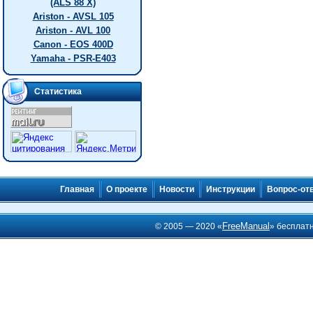
(ALS 88 X)
Ariston - AVSL 105
Ariston - AVL 100
Canon - EOS 400D
Yamaha - PSR-E403
Статистика
Главная
О проекте
Новости
Инструкции
Вопрос-от
FreeManual
© 2005 — 2020 «
» бесплат