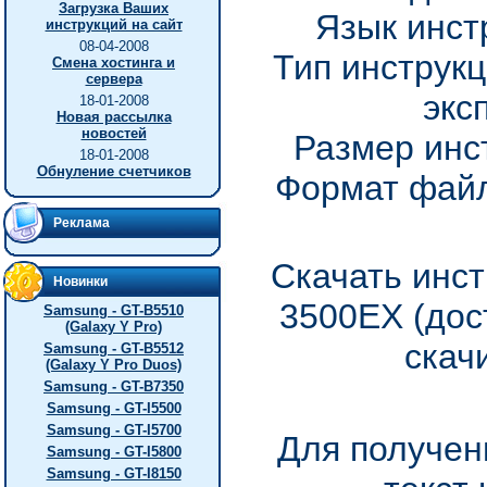
Загрузка Ваших
Язык инст
инструкций на сайт
08-04-2008
Тип инструкц
Смена хостинга и
сервера
экс
18-01-2008
Новая рассылка
новостей
Размер инс
18-01-2008
Обнуление счетчиков
Формат файл
Реклама
Скачать инст
Новинки
3500EX (дос
Samsung - GT-B5510
(Galaxy Y Pro)
скач
Samsung - GT-B5512
(Galaxy Y Pro Duos)
Samsung - GT-B7350
Samsung - GT-I5500
Samsung - GT-I5700
Для получен
Samsung - GT-I5800
Samsung - GT-I8150