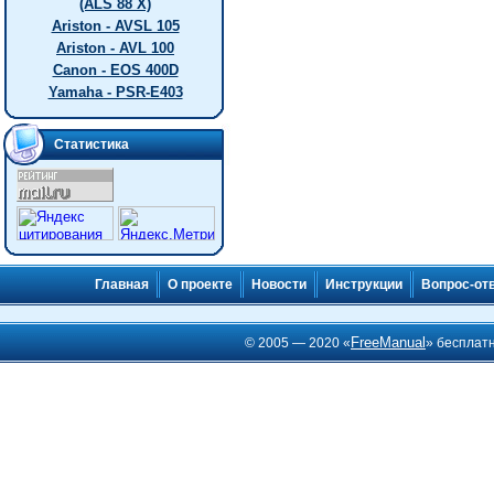
(ALS 88 X)
Ariston - AVSL 105
Ariston - AVL 100
Canon - EOS 400D
Yamaha - PSR-E403
Статистика
Главная
О проекте
Новости
Инструкции
Вопрос-от
FreeManual
© 2005 — 2020 «
» бесплат