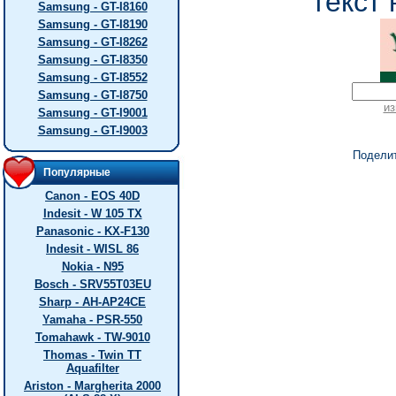
текст 
Samsung - GT-I8160
Samsung - GT-I8190
Samsung - GT-I8262
Samsung - GT-I8350
Samsung - GT-I8552
Samsung - GT-I8750
из
Samsung - GT-I9001
Samsung - GT-I9003
Подели
Популярные
Canon - EOS 40D
Indesit - W 105 TX
Panasonic - KX-F130
Indesit - WISL 86
Nokia - N95
Bosch - SRV55T03EU
Sharp - AH-AP24CE
Yamaha - PSR-550
Tomahawk - TW-9010
Thomas - Twin TT
Aquafilter
Ariston - Margherita 2000