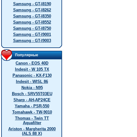
Samsung - GT-I8190
Samsung - GT-I8262
Samsung - GT-I8350
Samsung - GT-I8552
Samsung - GT-I8750
Samsung - GT-I9001
Samsung - GT-I9003
Популярные
Canon - EOS 40D
Indesit - W 105 TX
Panasonic - KX-F130
Indesit - WISL 86
Nokia - N95
Bosch - SRV55T03EU
Sharp - AH-AP24CE
Yamaha - PSR-550
Tomahawk - TW-9010
Thomas - Twin TT
Aquafilter
Ariston - Margherita 2000
(ALS 88 X)