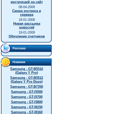
инструкций на сайт
08-04-2008
Смена хостинга и
сервера
18-01-2008
Новая рассылка
новостей
18-01-2008
Обнуление счетчиков
Реклама
Новинки
Samsung - GT-B5510
(Galaxy Y Pro)
Samsung - GT-B5512
(Galaxy Y Pro Duos)
Samsung - GT-B7350
Samsung - GT-I5500
Samsung - GT-I5700
Samsung - GT-I5800
Samsung - GT-I8150
Samsung - GT-I8160