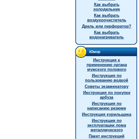
Как выбрать
холодильник
Как выбрать
воздухоочиститель
Дрель или перфоратор?
Как выбрать
водонагреватель
Юмор
Инструкция к
применению органа
мужского полового
Инструкция по
пользованию водкой
Советы экзаменатору
Инструкция по покупке
арбуза
Инструкция по
написанию резюме
Инструкция курильщика
Инструкция по
эксплуатации лома
металлического
Пакет инструкций