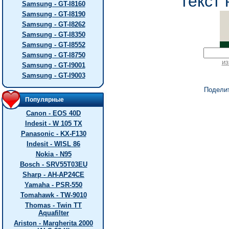
текст 
Samsung - GT-I8160
Samsung - GT-I8190
Samsung - GT-I8262
Samsung - GT-I8350
Samsung - GT-I8552
Samsung - GT-I8750
из
Samsung - GT-I9001
Samsung - GT-I9003
Подели
Популярные
Canon - EOS 40D
Indesit - W 105 TX
Panasonic - KX-F130
Indesit - WISL 86
Nokia - N95
Bosch - SRV55T03EU
Sharp - AH-AP24CE
Yamaha - PSR-550
Tomahawk - TW-9010
Thomas - Twin TT
Aquafilter
Ariston - Margherita 2000