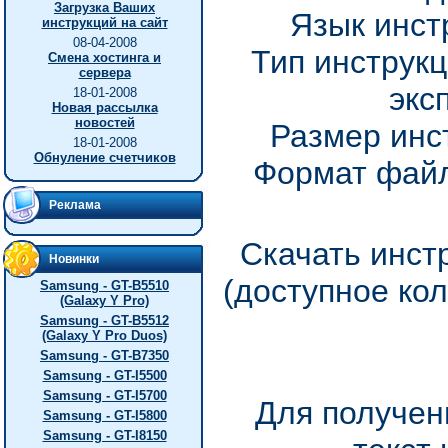
Загрузка Ваших
Язык инст
инструкций на сайт
08-04-2008
Тип инструкц
Смена хостинга и
сервера
экс
18-01-2008
Новая рассылка
новостей
Размер инс
18-01-2008
Обнуление счетчиков
Формат файл
Реклама
Скачать инст
Новинки
(доступное ко
Samsung - GT-B5510
(Galaxy Y Pro)
Samsung - GT-B5512
(Galaxy Y Pro Duos)
Samsung - GT-B7350
Samsung - GT-I5500
Samsung - GT-I5700
Для получен
Samsung - GT-I5800
Samsung - GT-I8150