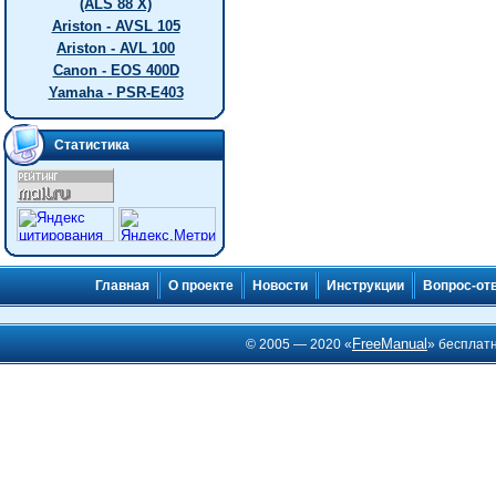
(ALS 88 X)
Ariston - AVSL 105
Ariston - AVL 100
Canon - EOS 400D
Yamaha - PSR-E403
Статистика
Главная
О проекте
Новости
Инструкции
Вопрос-от
FreeManual
© 2005 — 2020 «
» бесплат