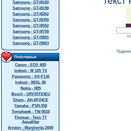
текст 
Samsung - GT-I8160
Samsung - GT-I8190
Samsung - GT-I8262
Samsung - GT-I8350
Samsung - GT-I8552
Samsung - GT-I8750
из
Samsung - GT-I9001
Samsung - GT-I9003
Подели
Популярные
Canon - EOS 40D
Indesit - W 105 TX
Panasonic - KX-F130
Indesit - WISL 86
Nokia - N95
Bosch - SRV55T03EU
Sharp - AH-AP24CE
Yamaha - PSR-550
Tomahawk - TW-9010
Thomas - Twin TT
Aquafilter
Ariston - Margherita 2000