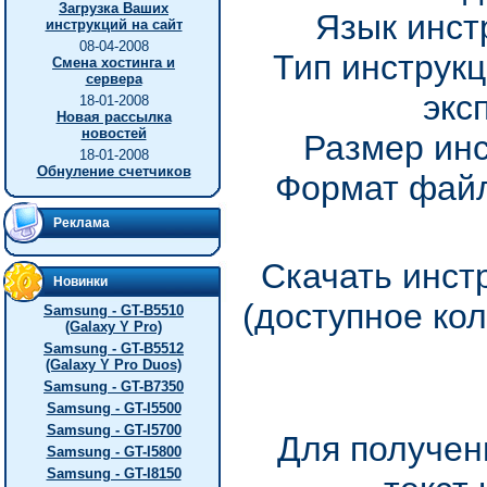
Загрузка Ваших
Язык инст
инструкций на сайт
08-04-2008
Тип инструкц
Смена хостинга и
сервера
экс
18-01-2008
Новая рассылка
новостей
Размер инс
18-01-2008
Обнуление счетчиков
Формат файл
Реклама
Скачать инст
Новинки
(доступное ко
Samsung - GT-B5510
(Galaxy Y Pro)
Samsung - GT-B5512
(Galaxy Y Pro Duos)
Samsung - GT-B7350
Samsung - GT-I5500
Samsung - GT-I5700
Для получен
Samsung - GT-I5800
Samsung - GT-I8150