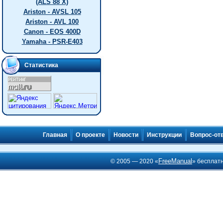
(ALS 88 X)
Ariston - AVSL 105
Ariston - AVL 100
Canon - EOS 400D
Yamaha - PSR-E403
Статистика
Главная
О проекте
Новости
Инструкции
Вопрос-от
FreeManual
© 2005 — 2020 «
» бесплат