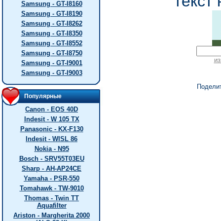
текст 
Samsung - GT-I8160
Samsung - GT-I8190
Samsung - GT-I8262
Samsung - GT-I8350
Samsung - GT-I8552
Samsung - GT-I8750
из
Samsung - GT-I9001
Samsung - GT-I9003
Подели
Популярные
Canon - EOS 40D
Indesit - W 105 TX
Panasonic - KX-F130
Indesit - WISL 86
Nokia - N95
Bosch - SRV55T03EU
Sharp - AH-AP24CE
Yamaha - PSR-550
Tomahawk - TW-9010
Thomas - Twin TT
Aquafilter
Ariston - Margherita 2000