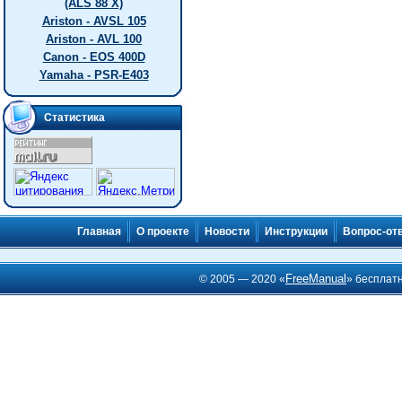
(ALS 88 X)
Ariston - AVSL 105
Ariston - AVL 100
Canon - EOS 400D
Yamaha - PSR-E403
Статистика
Главная
О проекте
Новости
Инструкции
Вопрос-от
FreeManual
© 2005 — 2020 «
» бесплат