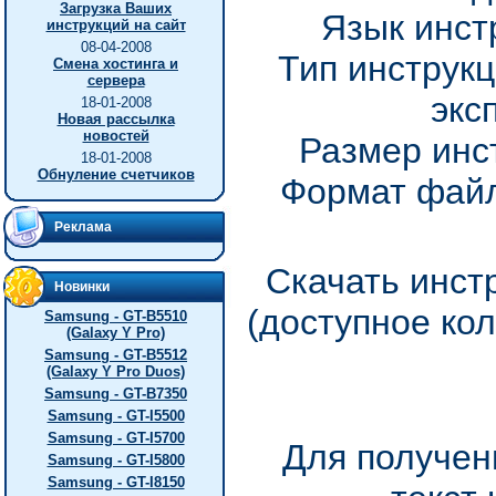
Загрузка Ваших
Язык инст
инструкций на сайт
08-04-2008
Тип инструкц
Смена хостинга и
сервера
экс
18-01-2008
Новая рассылка
новостей
Размер инс
18-01-2008
Обнуление счетчиков
Формат файл
Реклама
Скачать инст
Новинки
(доступное ко
Samsung - GT-B5510
(Galaxy Y Pro)
Samsung - GT-B5512
(Galaxy Y Pro Duos)
Samsung - GT-B7350
Samsung - GT-I5500
Samsung - GT-I5700
Для получен
Samsung - GT-I5800
Samsung - GT-I8150