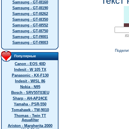
текст 
Samsung - GT-I8160
Samsung - GT-I8190
Samsung - GT-I8262
Samsung - GT-I8350
Samsung - GT-I8552
Samsung - GT-I8750
из
Samsung - GT-I9001
Samsung - GT-I9003
Подели
Популярные
Canon - EOS 40D
Indesit - W 105 TX
Panasonic - KX-F130
Indesit - WISL 86
Nokia - N95
Bosch - SRV55T03EU
Sharp - AH-AP24CE
Yamaha - PSR-550
Tomahawk - TW-9010
Thomas - Twin TT
Aquafilter
Ariston - Margherita 2000