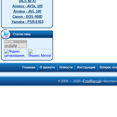
(ALS 88 X)
Ariston - AVSL 105
Ariston - AVL 100
Canon - EOS 400D
Yamaha - PSR-E403
Статистика
Главная
О проекте
Новости
Инструкции
Вопрос-от
FreeManual
© 2005 — 2020 «
» бесплат