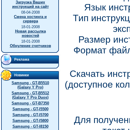
Загрузка Ваших
Язык инст
инструкций на сайт
08-04-2008
Тип инструкц
Смена хостинга и
сервера
экс
18-01-2008
Новая рассылка
новостей
Размер инс
18-01-2008
Обнуление счетчиков
Формат файл
Реклама
Скачать инст
Новинки
(доступное ко
Samsung - GT-B5510
(Galaxy Y Pro)
Samsung - GT-B5512
(Galaxy Y Pro Duos)
Samsung - GT-B7350
Samsung - GT-I5500
Samsung - GT-I5700
Для получен
Samsung - GT-I5800
Samsung - GT-I8150