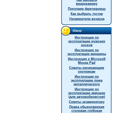
видеокамеру
Покупаем фритюрницу
Как выбрать тостер
Увлажнители воздуха
Юмор
Инструкция по
эксплуатации мужских
носков
Инструкция по
эксплуатации женщины
Инструкция к Microsoft
Mouse Pad
Советы начинающим
охотникам
Инструкция по
эксплуатации лома
металлического
Инструкция по
эксплуатации девушек
(для автомобилистов)
Советы экзаменатору
Ложка обыкновенная
столовая глубокая