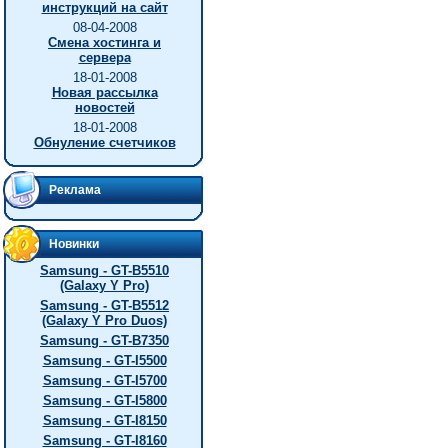
инструкций на сайт
08-04-2008
Смена хостинга и
сервера
18-01-2008
Новая рассылка
новостей
18-01-2008
Обнуление счетчиков
Реклама
Новинки
Samsung - GT-B5510
(Galaxy Y Pro)
Samsung - GT-B5512
(Galaxy Y Pro Duos)
Samsung - GT-B7350
Samsung - GT-I5500
Samsung - GT-I5700
Samsung - GT-I5800
Samsung - GT-I8150
Samsung - GT-I8160