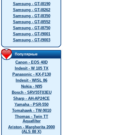
Samsung - GT-I8190
Samsung - GT-I8262
Samsung - GT-I8350
Samsung - GT-I8552
Samsung - GT-I8750
Samsung - GT-I9001
Samsung - GT-I9003
Популярные
Canon - EOS 40D
Indesit - W 105 TX
Panasonic - KX-F130
Indesit - WISL 86
Nokia - N95
Bosch - SRV55T03EU
Sharp - AH-AP24CE
Yamaha - PSR-550
Tomahawk - TW-9010
Thomas - Twin TT
Aquafilter
Ariston - Margherita 2000
(ALS 88 X)