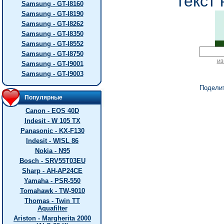
текст 
Samsung - GT-I8160
Samsung - GT-I8190
Samsung - GT-I8262
Samsung - GT-I8350
Samsung - GT-I8552
Samsung - GT-I8750
из
Samsung - GT-I9001
Samsung - GT-I9003
Подели
Популярные
Canon - EOS 40D
Indesit - W 105 TX
Panasonic - KX-F130
Indesit - WISL 86
Nokia - N95
Bosch - SRV55T03EU
Sharp - AH-AP24CE
Yamaha - PSR-550
Tomahawk - TW-9010
Thomas - Twin TT
Aquafilter
Ariston - Margherita 2000