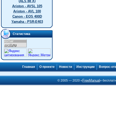
(ALS 88 X)
Ariston - AVSL 105
Ariston - AVL 100
Canon - EOS 400D
Yamaha - PSR-E403
Статистика
Главная
О проекте
Новости
Инструкции
Вопрос-от
FreeManual
© 2005 — 2020 «
» бесплат