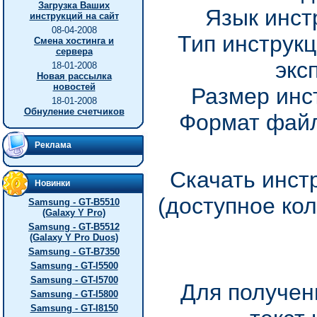
Загрузка Ваших
Язык инст
инструкций на сайт
08-04-2008
Тип инструкц
Смена хостинга и
сервера
экс
18-01-2008
Новая рассылка
новостей
Размер инс
18-01-2008
Обнуление счетчиков
Формат файл
Реклама
Скачать инст
Новинки
(доступное ко
Samsung - GT-B5510
(Galaxy Y Pro)
Samsung - GT-B5512
(Galaxy Y Pro Duos)
Samsung - GT-B7350
Samsung - GT-I5500
Samsung - GT-I5700
Для получен
Samsung - GT-I5800
Samsung - GT-I8150