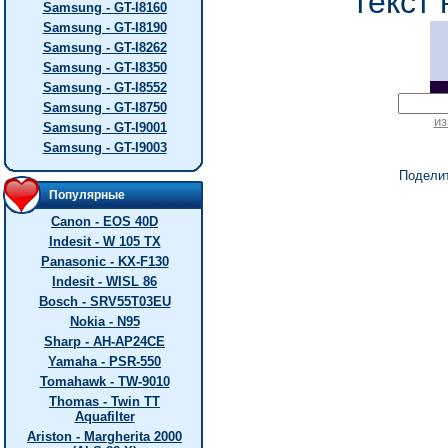
текст 
Samsung - GT-I8160
Samsung - GT-I8190
Samsung - GT-I8262
Samsung - GT-I8350
Samsung - GT-I8552
Samsung - GT-I8750
из
Samsung - GT-I9001
Samsung - GT-I9003
Подели
Популярные
Canon - EOS 40D
Indesit - W 105 TX
Panasonic - KX-F130
Indesit - WISL 86
Bosch - SRV55T03EU
Nokia - N95
Sharp - AH-AP24CE
Yamaha - PSR-550
Tomahawk - TW-9010
Thomas - Twin TT
Aquafilter
Ariston - Margherita 2000