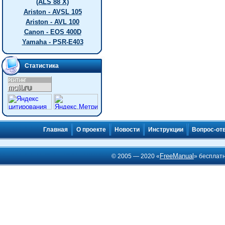
(ALS 88 X)
Ariston - AVSL 105
Ariston - AVL 100
Canon - EOS 400D
Yamaha - PSR-E403
Статистика
Главная
О проекте
Новости
Инструкции
Вопрос-от
FreeManual
© 2005 — 2020 «
» бесплат