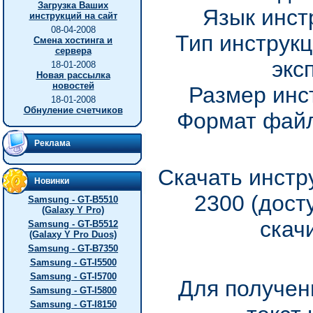
Загрузка Ваших
Язык инст
инструкций на сайт
08-04-2008
Тип инструкц
Смена хостинга и
сервера
экс
18-01-2008
Новая рассылка
новостей
Размер инс
18-01-2008
Обнуление счетчиков
Формат файл
Реклама
Скачать инстр
Новинки
2300 (дост
Samsung - GT-B5510
(Galaxy Y Pro)
скач
Samsung - GT-B5512
(Galaxy Y Pro Duos)
Samsung - GT-B7350
Samsung - GT-I5500
Samsung - GT-I5700
Для получен
Samsung - GT-I5800
Samsung - GT-I8150