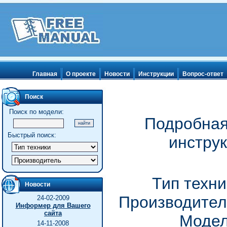
Главная
О проекте
Новости
Инструкции
Вопрос-ответ
Поиск
Поиск по модели:
Подробная
Быстрый поиск:
инстру
Тип техн
Новости
Производител
24-02-2009
Информер для Вашего
сайта
Модел
14-11-2008