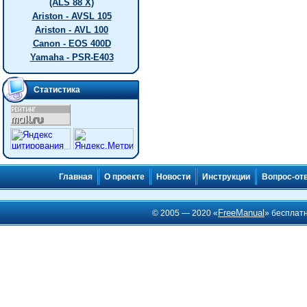
(ALS 88 X)
Ariston - AVSL 105
Ariston - AVL 100
Canon - EOS 400D
Yamaha - PSR-E403
Статистика
Главная
О проекте
Новости
Инструкции
Вопрос-от
FreeManual
© 2005 — 2020 «
» бесплат