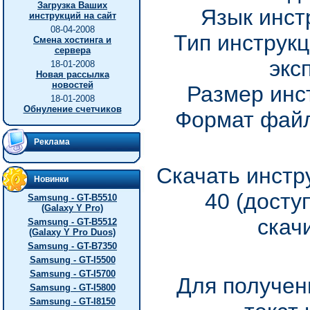
Загрузка Ваших
Язык инст
инструкций на сайт
08-04-2008
Тип инструкц
Смена хостинга и
сервера
экс
18-01-2008
Новая рассылка
новостей
Размер инс
18-01-2008
Обнуление счетчиков
Формат файл
Реклама
Скачать инстр
Новинки
40 (досту
Samsung - GT-B5510
(Galaxy Y Pro)
скач
Samsung - GT-B5512
(Galaxy Y Pro Duos)
Samsung - GT-B7350
Samsung - GT-I5500
Samsung - GT-I5700
Для получен
Samsung - GT-I5800
Samsung - GT-I8150