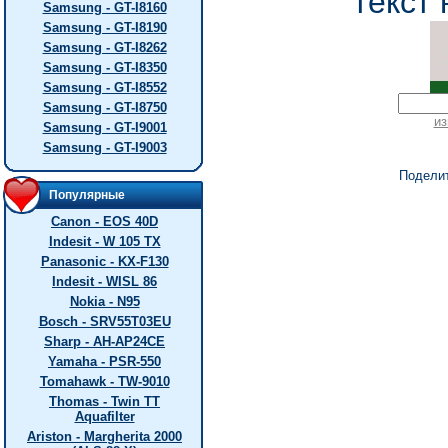
текст 
Samsung - GT-I8160
Samsung - GT-I8190
Samsung - GT-I8262
Samsung - GT-I8350
Samsung - GT-I8552
Samsung - GT-I8750
из
Samsung - GT-I9001
Samsung - GT-I9003
Подели
Популярные
Canon - EOS 40D
Indesit - W 105 TX
Panasonic - KX-F130
Indesit - WISL 86
Nokia - N95
Bosch - SRV55T03EU
Sharp - AH-AP24CE
Yamaha - PSR-550
Tomahawk - TW-9010
Thomas - Twin TT
Aquafilter
Ariston - Margherita 2000