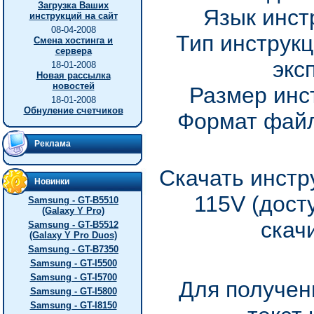
Загрузка Ваших
Язык инст
инструкций на сайт
08-04-2008
Тип инструкц
Смена хостинга и
сервера
экс
18-01-2008
Новая рассылка
новостей
Размер инс
18-01-2008
Обнуление счетчиков
Формат файл
Реклама
Скачать инстр
Новинки
115V (дост
Samsung - GT-B5510
(Galaxy Y Pro)
скач
Samsung - GT-B5512
(Galaxy Y Pro Duos)
Samsung - GT-B7350
Samsung - GT-I5500
Samsung - GT-I5700
Для получен
Samsung - GT-I5800
Samsung - GT-I8150