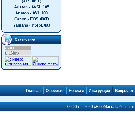
(ALS 88 X)
Ariston - AVSL 105
Ariston - AVL 100
Canon - EOS 400D
Yamaha - PSR-E403
Статистика
Главная
О проекте
Новости
Инструкции
Вопрос-от
FreeManual
© 2005 — 2020 «
» бесплат