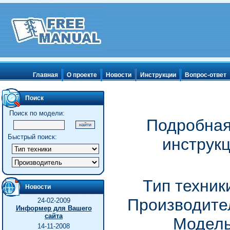
Главная
О проекте
Новости
Инструкции
Вопрос-ответ
Поиск
Поиск по модели:
Подробная
Быстрый поиск:
инструкц
Тип техник
Новости
Производител
24-02-2009
Информер для Вашего
сайта
Модель
14-11-2008