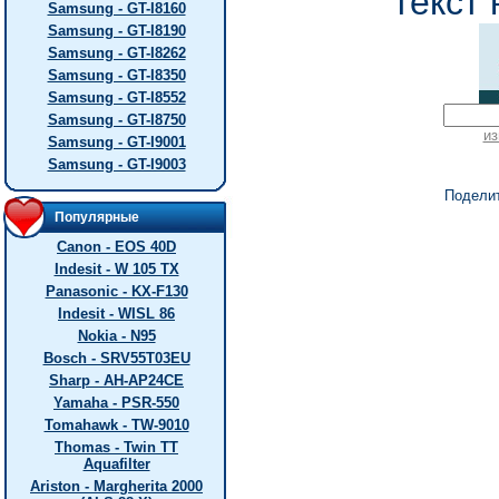
текст 
Samsung - GT-I8160
Samsung - GT-I8190
Samsung - GT-I8262
Samsung - GT-I8350
Samsung - GT-I8552
Samsung - GT-I8750
из
Samsung - GT-I9001
Samsung - GT-I9003
Подели
Популярные
Canon - EOS 40D
Indesit - W 105 TX
Panasonic - KX-F130
Indesit - WISL 86
Nokia - N95
Bosch - SRV55T03EU
Sharp - AH-AP24CE
Yamaha - PSR-550
Tomahawk - TW-9010
Thomas - Twin TT
Aquafilter
Ariston - Margherita 2000