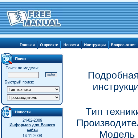
Главная
О проекте
Новости
Инструкции
Вопрос-ответ
Поиск
Поиск по модели:
Подробная
Быстрый поиск:
инструкци
Тип техник
Новости
Производител
24-02-2009
Информер для Вашего
сайта
Модель 
14-11-2008