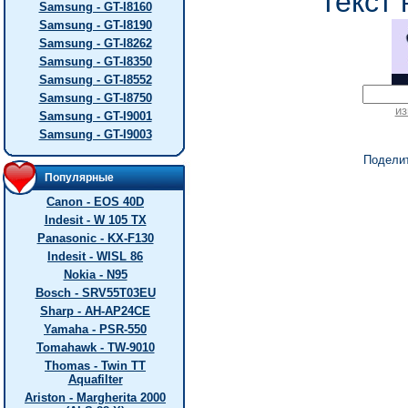
текст 
Samsung - GT-I8160
Samsung - GT-I8190
Samsung - GT-I8262
Samsung - GT-I8350
Samsung - GT-I8552
Samsung - GT-I8750
из
Samsung - GT-I9001
Samsung - GT-I9003
Подели
Популярные
Canon - EOS 40D
Indesit - W 105 TX
Panasonic - KX-F130
Indesit - WISL 86
Nokia - N95
Bosch - SRV55T03EU
Sharp - AH-AP24CE
Yamaha - PSR-550
Tomahawk - TW-9010
Thomas - Twin TT
Aquafilter
Ariston - Margherita 2000