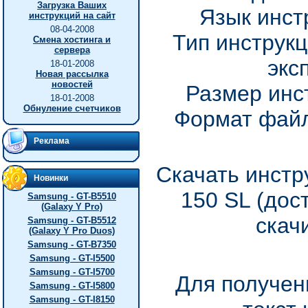
Загрузка Ваших
Язык инст
инструкций на сайт
08-04-2008
Тип инструкц
Смена хостинга и
сервера
экс
18-01-2008
Новая рассылка
новостей
Размер инс
18-01-2008
Обнуление счетчиков
Формат файл
Реклама
Скачать инстр
Новинки
150 SL (дос
Samsung - GT-B5510
(Galaxy Y Pro)
скач
Samsung - GT-B5512
(Galaxy Y Pro Duos)
Samsung - GT-B7350
Samsung - GT-I5500
Samsung - GT-I5700
Для получен
Samsung - GT-I5800
Samsung - GT-I8150