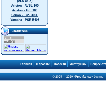
(ALS 88 X)
Ariston - AVSL 105
Ariston - AVL 100
Canon - EOS 400D
Yamaha - PSR-E403
Статистика
Главная
О проекте
Новости
Инструкции
Вопрос-от
FreeManual
© 2005 — 2020 «
» бесплат