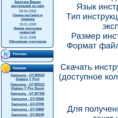
Загрузка Ваших
Язык инст
инструкций на сайт
08-04-2008
Тип инструкц
Смена хостинга и
сервера
экс
18-01-2008
Новая рассылка
новостей
Размер инс
18-01-2008
Обнуление счетчиков
Формат файл
Реклама
Скачать инстр
Новинки
(доступное ко
Samsung - GT-B5510
(Galaxy Y Pro)
Samsung - GT-B5512
(Galaxy Y Pro Duos)
Samsung - GT-B7350
Samsung - GT-I5500
Samsung - GT-I5700
Для получен
Samsung - GT-I5800
Samsung - GT-I8150