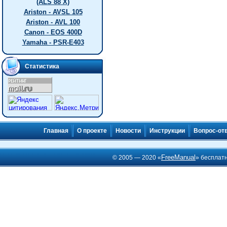
(ALS 88 X)
Ariston - AVSL 105
Ariston - AVL 100
Canon - EOS 400D
Yamaha - PSR-E403
Статистика
Главная
О проекте
Новости
Инструкции
Вопрос-от
FreeManual
© 2005 — 2020 «
» бесплат