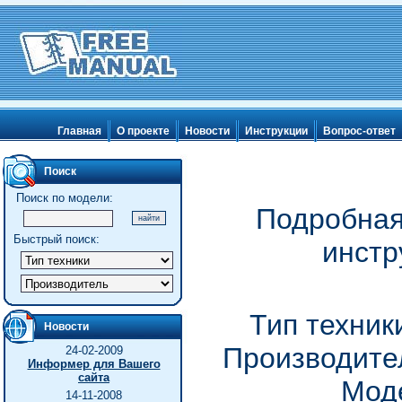
Главная
О проекте
Новости
Инструкции
Вопрос-ответ
Поиск
Поиск по модели:
Подробная
Быстрый поиск:
инстр
Тип техник
Новости
Производител
24-02-2009
Информер для Вашего
сайта
Моде
14-11-2008