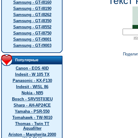
текст 
Samsung - GT-I8160
Samsung - GT-I8190
Samsung - GT-I8262
Samsung - GT-I8350
Samsung - GT-I8552
Samsung - GT-I8750
из
Samsung - GT-I9001
Samsung - GT-I9003
Подели
Популярные
Canon - EOS 40D
Indesit - W 105 TX
Panasonic - KX-F130
Indesit - WISL 86
Nokia - N95
Bosch - SRV55T03EU
Sharp - AH-AP24CE
Yamaha - PSR-550
Tomahawk - TW-9010
Thomas - Twin TT
Aquafilter
Ariston - Margherita 2000