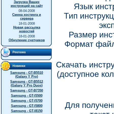
Загрузка Ваших
Язык инст
инструкций на сайт
08-04-2008
Тип инструкц
Смена хостинга и
сервера
экс
18-01-2008
Новая рассылка
новостей
Размер инс
18-01-2008
Обнуление счетчиков
Формат файл
Реклама
Скачать инстр
Новинки
(доступное ко
Samsung - GT-B5510
(Galaxy Y Pro)
Samsung - GT-B5512
(Galaxy Y Pro Duos)
Samsung - GT-B7350
Samsung - GT-I5500
Samsung - GT-I5700
Для получен
Samsung - GT-I5800
Samsung - GT-I8150