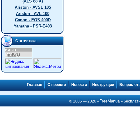
(ALS 88 X)
Ariston - AVSL 105
Ariston - AVL 100
Canon - EOS 400D
Yamaha - PSR-E403
Статистика
Главная
О проекте
Новости
Инструкции
Вопрос-от
FreeManual
© 2005 — 2020 «
» бесплат