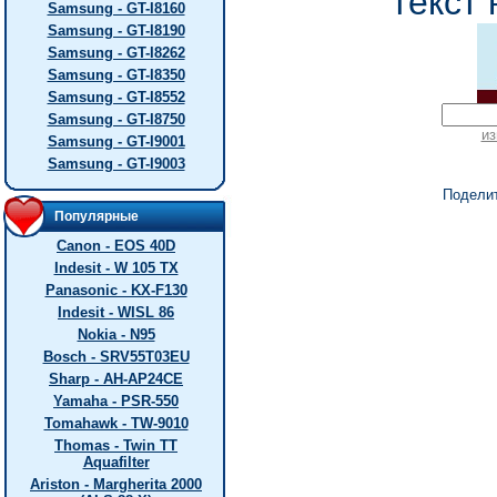
текст 
Samsung - GT-I8160
Samsung - GT-I8190
Samsung - GT-I8262
Samsung - GT-I8350
Samsung - GT-I8552
Samsung - GT-I8750
из
Samsung - GT-I9001
Samsung - GT-I9003
Подели
Популярные
Canon - EOS 40D
Indesit - W 105 TX
Panasonic - KX-F130
Indesit - WISL 86
Nokia - N95
Bosch - SRV55T03EU
Sharp - AH-AP24CE
Yamaha - PSR-550
Tomahawk - TW-9010
Thomas - Twin TT
Aquafilter
Ariston - Margherita 2000