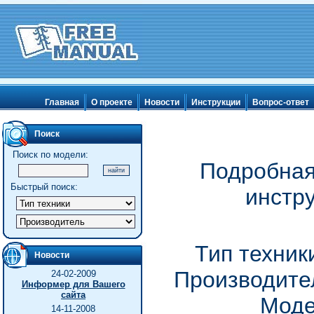
Главная
О проекте
Новости
Инструкции
Вопрос-ответ
Поиск
Поиск по модели:
Подробная
Быстрый поиск:
инстр
Тип техник
Новости
Производител
24-02-2009
Информер для Вашего
сайта
Моде
14-11-2008