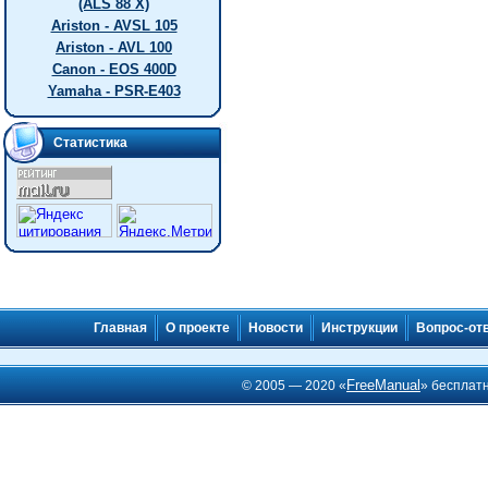
(ALS 88 X)
Ariston - AVSL 105
Ariston - AVL 100
Canon - EOS 400D
Yamaha - PSR-E403
Статистика
Главная
О проекте
Новости
Инструкции
Вопрос-от
FreeManual
© 2005 — 2020 «
» бесплат