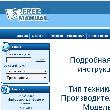
Главная
О проекте
Новости
Инструкции
Вопрос-ответ
Поиск
Поиск по модели:
Подробная
Быстрый поиск:
инструкц
Тип техник
Новости
Производител
24-02-2009
Информер для Вашего
сайта
Модель
14-11-2008