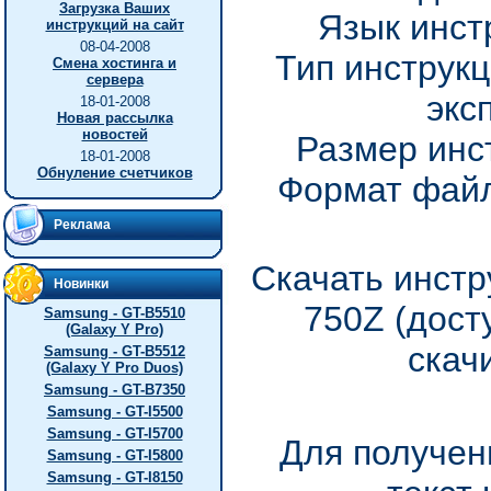
Загрузка Ваших
Язык инст
инструкций на сайт
08-04-2008
Тип инструкц
Смена хостинга и
сервера
экс
18-01-2008
Новая рассылка
новостей
Размер инс
18-01-2008
Обнуление счетчиков
Формат файл
Реклама
Скачать инстр
Новинки
750Z (дост
Samsung - GT-B5510
(Galaxy Y Pro)
скач
Samsung - GT-B5512
(Galaxy Y Pro Duos)
Samsung - GT-B7350
Samsung - GT-I5500
Samsung - GT-I5700
Для получен
Samsung - GT-I5800
Samsung - GT-I8150