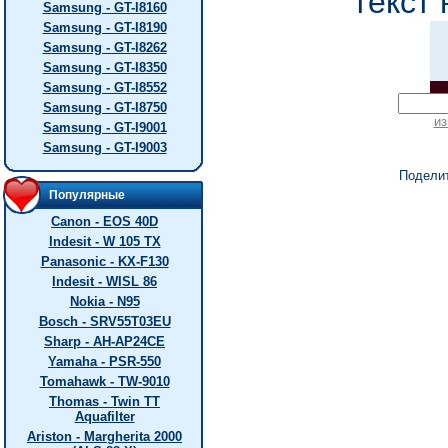
текст 
Samsung - GT-I8160
Samsung - GT-I8190
Samsung - GT-I8262
Samsung - GT-I8350
Samsung - GT-I8552
Samsung - GT-I8750
из
Samsung - GT-I9001
Samsung - GT-I9003
Подели
Популярные
Canon - EOS 40D
Indesit - W 105 TX
Panasonic - KX-F130
Indesit - WISL 86
Nokia - N95
Bosch - SRV55T03EU
Sharp - AH-AP24CE
Yamaha - PSR-550
Tomahawk - TW-9010
Thomas - Twin TT
Aquafilter
Ariston - Margherita 2000