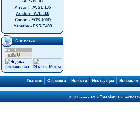
(ALS 88 X)
Ariston - AVSL 105
Ariston - AVL 100
Canon - EOS 400D
Yamaha - PSR-E403
Статистика
Главная
О проекте
Новости
Инструкции
Вопрос-от
FreeManual
© 2005 — 2020 «
» бесплат