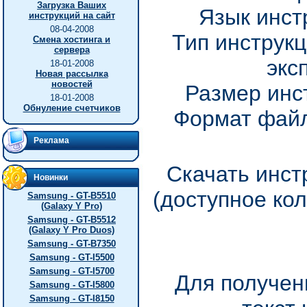
Загрузка Ваших
Язык инст
инструкций на сайт
08-04-2008
Тип инструкц
Смена хостинга и
сервера
экс
18-01-2008
Новая рассылка
новостей
Размер инс
18-01-2008
Обнуление счетчиков
Формат файл
Реклама
Скачать инстр
Новинки
(доступное ко
Samsung - GT-B5510
(Galaxy Y Pro)
Samsung - GT-B5512
(Galaxy Y Pro Duos)
Samsung - GT-B7350
Samsung - GT-I5500
Samsung - GT-I5700
Для получен
Samsung - GT-I5800
Samsung - GT-I8150