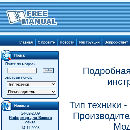
Главная
О проекте
Новости
Инструкции
Вопрос-ответ
Поиск
Поиск по модели:
Подробная
Быстрый поиск:
инст
Тип техники 
Новости
Производител
24-02-2009
Информер для Вашего
сайта
Мод
14-11-2008