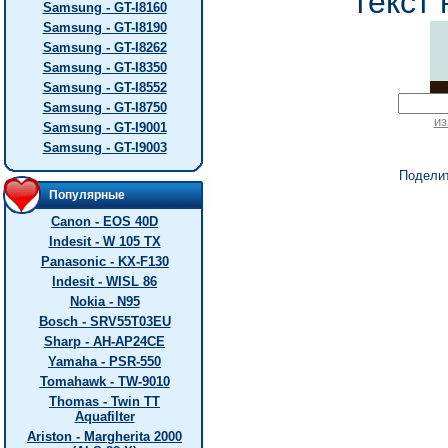
текст 
Samsung - GT-I8160
Samsung - GT-I8190
Samsung - GT-I8262
Samsung - GT-I8350
Samsung - GT-I8552
Samsung - GT-I8750
из
Samsung - GT-I9001
Samsung - GT-I9003
Подели
Популярные
Canon - EOS 40D
Indesit - W 105 TX
Panasonic - KX-F130
Indesit - WISL 86
Nokia - N95
Bosch - SRV55T03EU
Sharp - AH-AP24CE
Yamaha - PSR-550
Tomahawk - TW-9010
Thomas - Twin TT
Aquafilter
Ariston - Margherita 2000