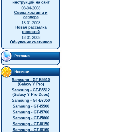
инструкций на сайт
08-04-2008
Смена хостинга и
сервера
18-01-2008
Новая рассылка
новостей
18-01-2008
Обнуление счетчиков
Реклама
Новинки
Samsung - GT-B5510
(Galaxy Y Pro)
Samsung - GT-B5512
(Galaxy Y Pro Duos)
Samsung - GT-B7350
Samsung - GT-I5500
Samsung - GT-I5700
Samsung - GT-I5800
Samsung - GT-I8150
Samsung - GT-I8160