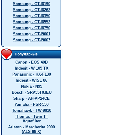
Samsung - GT-I8190
Samsung - GT-I8262
Samsung - GT-I8350
Samsung - GT-I8552
Samsung - GT-I8750
Samsung - GT-I9001
Samsung - GT-I9003
Популярные
Canon - EOS 40D
Indesit - W 105 TX
Panasonic - KX-F130
Indesit - WISL 86
Nokia - N95
Bosch - SRV55T03EU
Sharp - AH-AP24CE
Yamaha - PSR-550
Tomahawk - TW-9010
Thomas - Twin TT
Aquafilter
Ariston - Margherita 2000
(ALS 88 X)