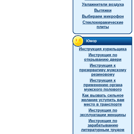
Увлажнители воздуха
Вытяжки
Выбираем микрофон
Стеклокерамические
плиты
Юмор
Инструкция курильщика
Инструкция по
открыванию двери
Инструкция к
презервативу мужскому
резиновому
Инструкция к
применению органа
мужского полового
Как вызвать сильное
желание уступить вам
место в транспорте
Инструкция по
эксплуатации женщины
Инструкция по
зарабатыванию
литературным трудом