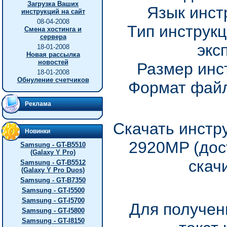
Загрузка Ваших
Язык инст
инструкций на сайт
08-04-2008
Тип инструкц
Смена хостинга и
сервера
экс
18-01-2008
Новая рассылка
новостей
Размер инс
18-01-2008
Обнуление счетчиков
Формат файл
Реклама
Скачать инстр
Новинки
2920MP (дос
Samsung - GT-B5510
(Galaxy Y Pro)
скач
Samsung - GT-B5512
(Galaxy Y Pro Duos)
Samsung - GT-B7350
Samsung - GT-I5500
Samsung - GT-I5700
Для получен
Samsung - GT-I5800
Samsung - GT-I8150