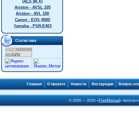
(ALS 88 X)
Ariston - AVSL 105
Ariston - AVL 100
Canon - EOS 400D
Yamaha - PSR-E403
Статистика
Главная
О проекте
Новости
Инструкции
Вопрос-от
FreeManual
© 2005 — 2020 «
» бесплат