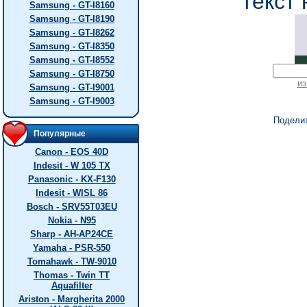
текст 
Samsung - GT-I8160
Samsung - GT-I8190
Samsung - GT-I8262
Samsung - GT-I8350
Samsung - GT-I8552
Samsung - GT-I8750
из
Samsung - GT-I9001
Samsung - GT-I9003
Подели
Популярные
Canon - EOS 40D
Indesit - W 105 TX
Panasonic - KX-F130
Indesit - WISL 86
Bosch - SRV55T03EU
Nokia - N95
Sharp - AH-AP24CE
Yamaha - PSR-550
Tomahawk - TW-9010
Thomas - Twin TT
Aquafilter
Ariston - Margherita 2000