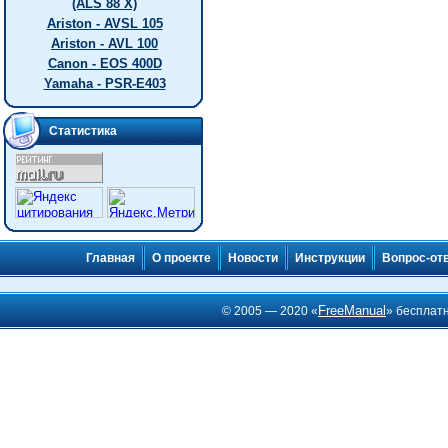
(ALS 88 X)
Ariston - AVSL 105
Ariston - AVL 100
Canon - EOS 400D
Yamaha - PSR-E403
Статистика
Главная
О проекте
Новости
Инструкции
Вопрос-от
FreeManual
© 2005 — 2020 «
» бесплат