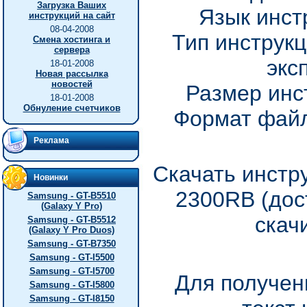
Загрузка Ваших
Язык инст
инструкций на сайт
08-04-2008
Тип инструкц
Смена хостинга и
сервера
экс
18-01-2008
Новая рассылка
новостей
Размер инс
18-01-2008
Обнуление счетчиков
Формат файл
Реклама
Скачать инстр
Новинки
2300RB (дос
Samsung - GT-B5510
(Galaxy Y Pro)
скач
Samsung - GT-B5512
(Galaxy Y Pro Duos)
Samsung - GT-B7350
Samsung - GT-I5500
Samsung - GT-I5700
Для получен
Samsung - GT-I5800
Samsung - GT-I8150