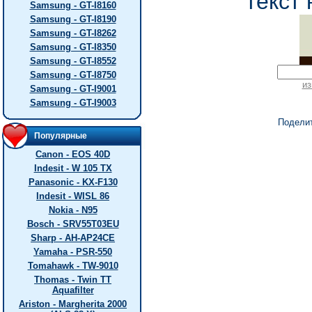
текст 
Samsung - GT-I8160
Samsung - GT-I8190
Samsung - GT-I8262
Samsung - GT-I8350
Samsung - GT-I8552
Samsung - GT-I8750
из
Samsung - GT-I9001
Samsung - GT-I9003
Подели
Популярные
Canon - EOS 40D
Indesit - W 105 TX
Panasonic - KX-F130
Indesit - WISL 86
Nokia - N95
Bosch - SRV55T03EU
Sharp - AH-AP24CE
Yamaha - PSR-550
Tomahawk - TW-9010
Thomas - Twin TT
Aquafilter
Ariston - Margherita 2000