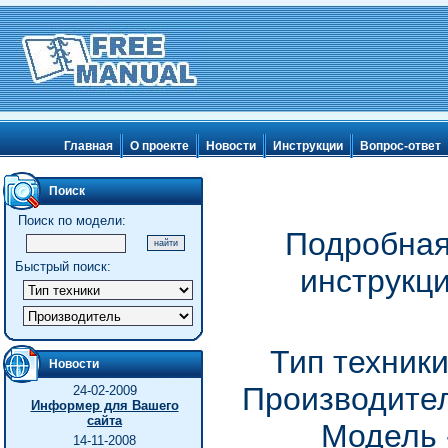
Главная
О проекте
Новости
Инструкции
Вопрос-ответ
Поиск
Поиск по модели:
Подробная
Быстрый поиск:
инструкц
Тип техник
Новости
Производител
24-02-2009
Информер для Вашего
сайта
Модель 
14-11-2008