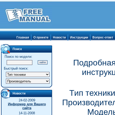
Главная
О проекте
Новости
Инструкции
Вопрос-ответ
Поиск
Поиск по модели:
Подробная
Быстрый поиск:
инструк
Тип техник
Новости
Производител
24-02-2009
Информер для Вашего
сайта
Модель
14-11-2008