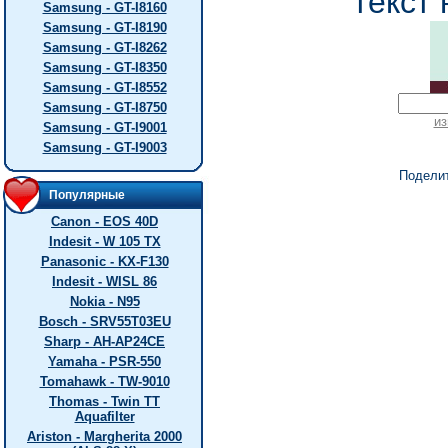
текст 
Samsung - GT-I8160
Samsung - GT-I8190
Samsung - GT-I8262
Samsung - GT-I8350
Samsung - GT-I8552
Samsung - GT-I8750
из
Samsung - GT-I9001
Samsung - GT-I9003
Подели
Популярные
Canon - EOS 40D
Indesit - W 105 TX
Panasonic - KX-F130
Indesit - WISL 86
Nokia - N95
Bosch - SRV55T03EU
Sharp - AH-AP24CE
Yamaha - PSR-550
Tomahawk - TW-9010
Thomas - Twin TT
Aquafilter
Ariston - Margherita 2000