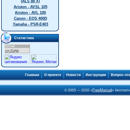
(ALS 88 X)
Ariston - AVSL 105
Ariston - AVL 100
Canon - EOS 400D
Yamaha - PSR-E403
Статистика
Главная
О проекте
Новости
Инструкции
Вопрос-от
FreeManual
© 2005 — 2020 «
» бесплат