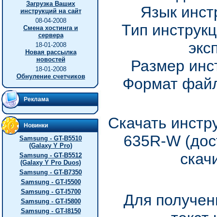
Загрузка Ваших
Язык инст
инструкций на сайт
08-04-2008
Тип инструкц
Смена хостинга и
сервера
экс
18-01-2008
Новая рассылка
новостей
Размер инс
18-01-2008
Обнуление счетчиков
Формат файл
Реклама
Скачать инстр
Новинки
635R-W (дос
Samsung - GT-B5510
(Galaxy Y Pro)
скач
Samsung - GT-B5512
(Galaxy Y Pro Duos)
Samsung - GT-B7350
Samsung - GT-I5500
Samsung - GT-I5700
Для получен
Samsung - GT-I5800
Samsung - GT-I8150