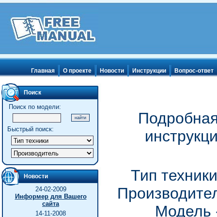
Главная
О проекте
Новости
Инструкции
Вопрос-ответ
Поиск
Поиск по модели:
Подробная
Быстрый поиск:
инструкц
Тип техник
Новости
Производител
24-02-2009
Информер для Вашего
сайта
Модель 
14-11-2008