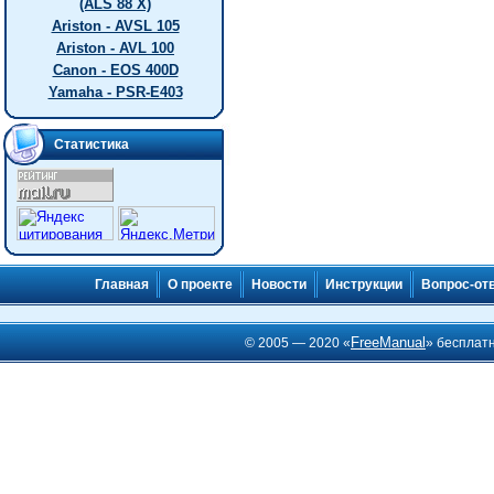
(ALS 88 X)
Ariston - AVSL 105
Ariston - AVL 100
Canon - EOS 400D
Yamaha - PSR-E403
Статистика
Главная
О проекте
Новости
Инструкции
Вопрос-от
FreeManual
© 2005 — 2020 «
» бесплат