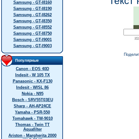
текст 
Samsung - GT-I8160
Samsung - GT-I8190
Samsung - GT-I8262
Samsung - GT-I8350
Samsung - GT-I8552
Samsung - GT-I8750
из
Samsung - GT-I9001
Samsung - GT-I9003
Подели
Популярные
Canon - EOS 40D
Indesit - W 105 TX
Panasonic - KX-F130
Indesit - WISL 86
Nokia - N95
Bosch - SRV55T03EU
Sharp - AH-AP24CE
Yamaha - PSR-550
Tomahawk - TW-9010
Thomas - Twin TT
Aquafilter
Ariston - Margherita 2000