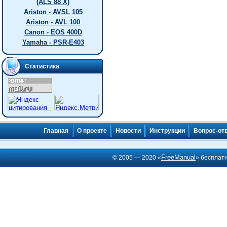
(ALS 88 X)
Ariston - AVSL 105
Ariston - AVL 100
Canon - EOS 400D
Yamaha - PSR-E403
Статистика
Главная
О проекте
Новости
Инструкции
Вопрос-от
FreeManual
© 2005 — 2020 «
» бесплат