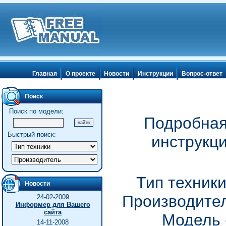
Главная
О проекте
Новости
Инструкции
Вопрос-ответ
Поиск
Поиск по модели:
Подробная
Быстрый поиск:
инструкц
Тип техник
Новости
Производител
24-02-2009
Информер для Вашего
сайта
Модель 
14-11-2008