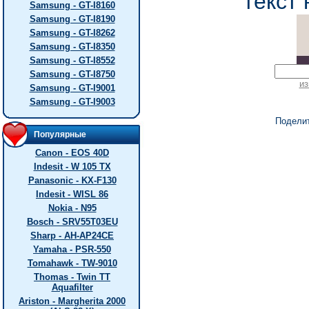
текст 
Samsung - GT-I8160
Samsung - GT-I8190
Samsung - GT-I8262
Samsung - GT-I8350
Samsung - GT-I8552
Samsung - GT-I8750
из
Samsung - GT-I9001
Samsung - GT-I9003
Подели
Популярные
Canon - EOS 40D
Indesit - W 105 TX
Panasonic - KX-F130
Indesit - WISL 86
Nokia - N95
Bosch - SRV55T03EU
Sharp - AH-AP24CE
Yamaha - PSR-550
Tomahawk - TW-9010
Thomas - Twin TT
Aquafilter
Ariston - Margherita 2000