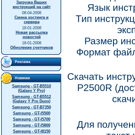
Загрузка Ваших
Язык инст
инструкций на сайт
08-04-2008
Тип инструкц
Смена хостинга и
сервера
экс
18-01-2008
Новая рассылка
новостей
Размер инс
18-01-2008
Обнуление счетчиков
Формат файл
Реклама
Скачать инстр
Новинки
P2500R (дос
Samsung - GT-B5510
(Galaxy Y Pro)
скач
Samsung - GT-B5512
(Galaxy Y Pro Duos)
Samsung - GT-B7350
Samsung - GT-I5500
Samsung - GT-I5700
Для получен
Samsung - GT-I5800
Samsung - GT-I8150