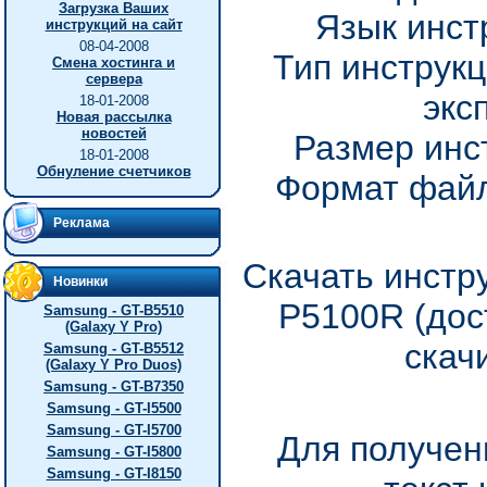
Загрузка Ваших
Язык инст
инструкций на сайт
08-04-2008
Тип инструкц
Смена хостинга и
сервера
экс
18-01-2008
Новая рассылка
новостей
Размер инс
18-01-2008
Обнуление счетчиков
Формат файл
Реклама
Скачать инстр
Новинки
P5100R (дос
Samsung - GT-B5510
(Galaxy Y Pro)
скач
Samsung - GT-B5512
(Galaxy Y Pro Duos)
Samsung - GT-B7350
Samsung - GT-I5500
Samsung - GT-I5700
Для получен
Samsung - GT-I5800
Samsung - GT-I8150