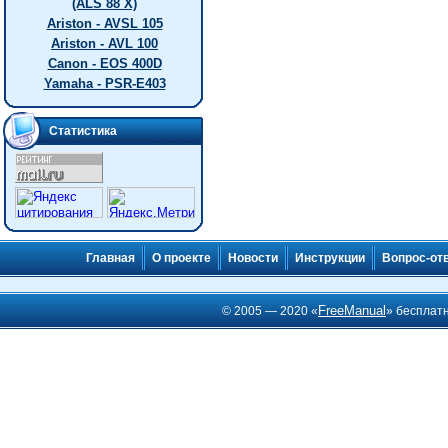
(ALS 88 X)
Ariston - AVSL 105
Ariston - AVL 100
Canon - EOS 400D
Yamaha - PSR-E403
Статистика
Главная
О проекте
Новости
Инструкции
Вопрос-от
FreeManual
© 2005 — 2020 «
» бесплат