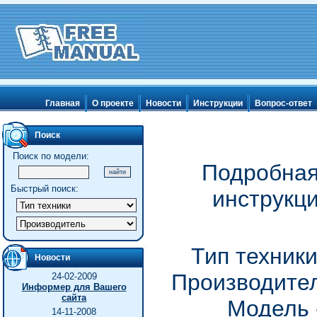
Главная
О проекте
Новости
Инструкции
Вопрос-ответ
Поиск
Поиск по модели:
Подробная
Быстрый поиск:
инструкц
Тип техник
Новости
Производител
24-02-2009
Информер для Вашего
сайта
Модель 
14-11-2008