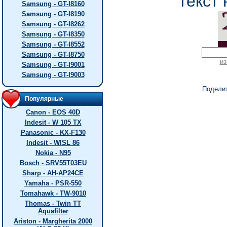
текст 
Samsung - GT-I8160
Samsung - GT-I8190
Samsung - GT-I8262
Samsung - GT-I8350
Samsung - GT-I8552
Samsung - GT-I8750
из
Samsung - GT-I9001
Samsung - GT-I9003
Подели
Популярные
Canon - EOS 40D
Indesit - W 105 TX
Panasonic - KX-F130
Indesit - WISL 86
Nokia - N95
Bosch - SRV55T03EU
Sharp - AH-AP24CE
Yamaha - PSR-550
Tomahawk - TW-9010
Thomas - Twin TT
Aquafilter
Ariston - Margherita 2000