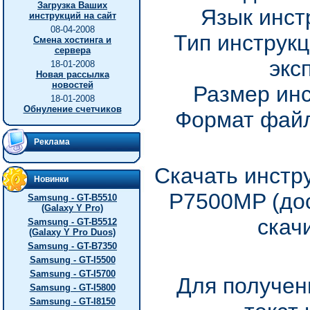
Загрузка Ваших
Язык инст
инструкций на сайт
08-04-2008
Тип инструкц
Смена хостинга и
сервера
экс
18-01-2008
Новая рассылка
новостей
Размер инс
18-01-2008
Обнуление счетчиков
Формат файл
Реклама
Скачать инстр
Новинки
P7500MP (дос
Samsung - GT-B5510
(Galaxy Y Pro)
скач
Samsung - GT-B5512
(Galaxy Y Pro Duos)
Samsung - GT-B7350
Samsung - GT-I5500
Samsung - GT-I5700
Для получен
Samsung - GT-I5800
Samsung - GT-I8150