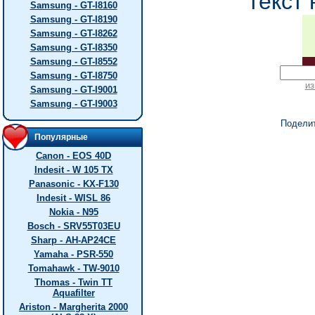
текст 
Samsung - GT-I8160
Samsung - GT-I8190
Samsung - GT-I8262
Samsung - GT-I8350
Samsung - GT-I8552
Samsung - GT-I8750
из
Samsung - GT-I9001
Samsung - GT-I9003
Подели
Популярные
Canon - EOS 40D
Indesit - W 105 TX
Panasonic - KX-F130
Indesit - WISL 86
Nokia - N95
Bosch - SRV55T03EU
Sharp - AH-AP24CE
Yamaha - PSR-550
Tomahawk - TW-9010
Thomas - Twin TT
Aquafilter
Ariston - Margherita 2000