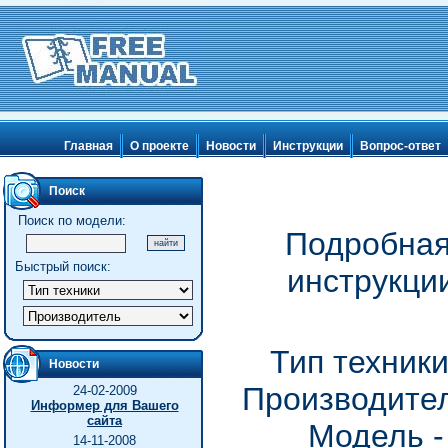
Главная
О проекте
Новости
Инструкции
Вопрос-ответ
Поиск
Поиск по модели:
Подробная
Быстрый поиск:
инструкци
Тип техник
Новости
Производител
24-02-2009
Информер для Вашего
сайта
Модель 
14-11-2008