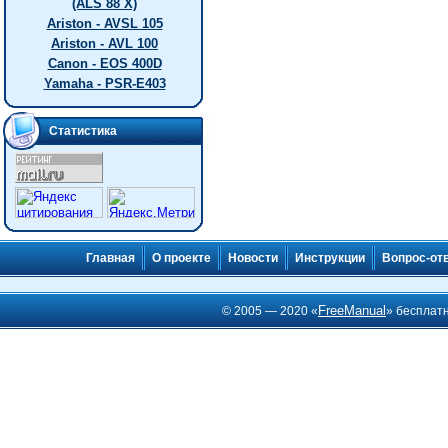
(ALS 88 X)
Ariston - AVSL 105
Ariston - AVL 100
Canon - EOS 400D
Yamaha - PSR-E403
Статистика
Главная
О проекте
Новости
Инструкции
Вопрос-от
FreeManual
© 2005 — 2020 «
» бесплат