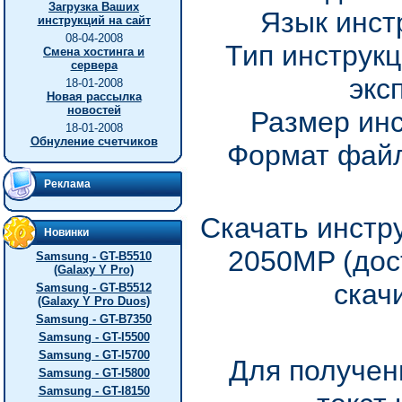
Загрузка Ваших
Язык инст
инструкций на сайт
08-04-2008
Тип инструкц
Смена хостинга и
сервера
экс
18-01-2008
Новая рассылка
новостей
Размер инс
18-01-2008
Обнуление счетчиков
Формат файл
Реклама
Скачать инстр
Новинки
2050MP (дос
Samsung - GT-B5510
(Galaxy Y Pro)
скач
Samsung - GT-B5512
(Galaxy Y Pro Duos)
Samsung - GT-B7350
Samsung - GT-I5500
Samsung - GT-I5700
Для получен
Samsung - GT-I5800
Samsung - GT-I8150