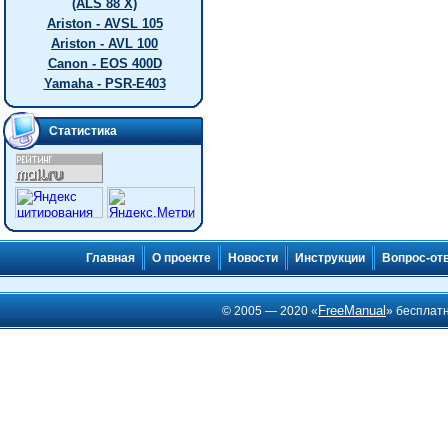
(ALS 88 X)
Ariston - AVSL 105
Ariston - AVL 100
Canon - EOS 400D
Yamaha - PSR-E403
Статистика
Главная
О проекте
Новости
Инструкции
Вопрос-от
FreeManual
© 2005 — 2020 «
» бесплат