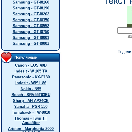
текст 
Samsung - GT-I8160
Samsung - GT-I8190
Samsung - GT-I8262
Samsung - GT-I8350
Samsung - GT-I8552
Samsung - GT-I8750
из
Samsung - GT-I9001
Samsung - GT-I9003
Подели
Популярные
Canon - EOS 40D
Indesit - W 105 TX
Panasonic - KX-F130
Indesit - WISL 86
Nokia - N95
Bosch - SRV55T03EU
Sharp - AH-AP24CE
Yamaha - PSR-550
Tomahawk - TW-9010
Thomas - Twin TT
Aquafilter
Ariston - Margherita 2000