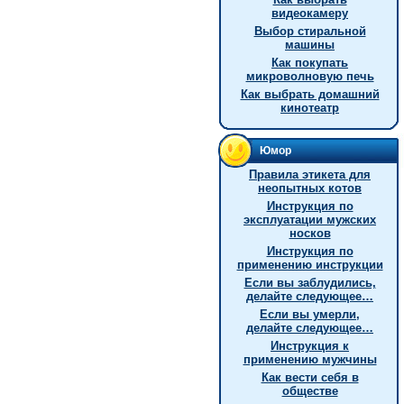
видеокамеру
Выбор стиральной
машины
Как покупать
микроволновую печь
Как выбрать домашний
кинотеатр
Юмор
Правила этикета для
неопытных котов
Инструкция по
эксплуатации мужских
носков
Инструкция по
применению инструкции
Если вы заблудились,
делайте следующее…
Если вы умерли,
делайте следующее…
Инструкция к
применению мужчины
Как вести себя в
обществе