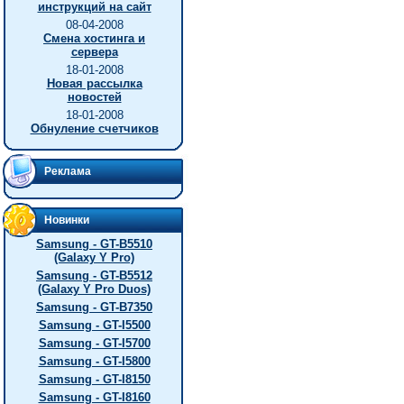
инструкций на сайт
08-04-2008
Смена хостинга и
сервера
18-01-2008
Новая рассылка
новостей
18-01-2008
Обнуление счетчиков
Реклама
Новинки
Samsung - GT-B5510
(Galaxy Y Pro)
Samsung - GT-B5512
(Galaxy Y Pro Duos)
Samsung - GT-B7350
Samsung - GT-I5500
Samsung - GT-I5700
Samsung - GT-I5800
Samsung - GT-I8150
Samsung - GT-I8160