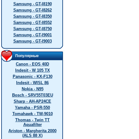
Samsung - GT-I8190
Samsung - GT-I8262
Samsung - GT-I8350
Samsung - GT-I8552
Samsung - GT-I8750
Samsung - GT-I9001
Samsung - GT-I9003
Популярные
Canon - EOS 40D
Indesit - W 105 TX
Panasonic - KX-F130
Indesit - WISL 86
Nokia - N95
Bosch - SRV55T03EU
Sharp - AH-AP24CE
Yamaha - PSR-550
Tomahawk - TW-9010
Thomas - Twin TT
Aquafilter
Ariston - Margherita 2000
(ALS 88 X)