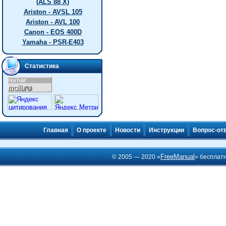
(ALS 88 X)
Ariston - AVSL 105
Ariston - AVL 100
Canon - EOS 400D
Yamaha - PSR-E403
Статистика
Главная
О проекте
Новости
Инструкции
Вопрос-от
FreeManual
© 2005 — 2020 «
» бесплат