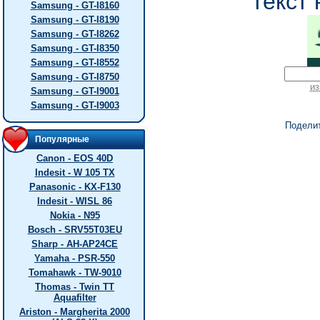
текст 
Samsung - GT-I8160
Samsung - GT-I8190
Samsung - GT-I8262
Samsung - GT-I8350
Samsung - GT-I8552
Samsung - GT-I8750
из
Samsung - GT-I9001
Samsung - GT-I9003
Подели
Популярные
Canon - EOS 40D
Indesit - W 105 TX
Panasonic - KX-F130
Indesit - WISL 86
Nokia - N95
Bosch - SRV55T03EU
Sharp - AH-AP24CE
Yamaha - PSR-550
Tomahawk - TW-9010
Thomas - Twin TT
Aquafilter
Ariston - Margherita 2000