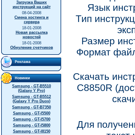
Загрузка Ваших
Язык инст
инструкций на сайт
08-04-2008
Тип инструкц
Смена хостинга и
сервера
экс
18-01-2008
Новая рассылка
новостей
Размер инс
18-01-2008
Обнуление счетчиков
Формат файл
Реклама
Скачать инст
Новинки
C8850R (дос
Samsung - GT-B5510
(Galaxy Y Pro)
скач
Samsung - GT-B5512
(Galaxy Y Pro Duos)
Samsung - GT-B7350
Samsung - GT-I5500
Samsung - GT-I5700
Для получен
Samsung - GT-I5800
Samsung - GT-I8150