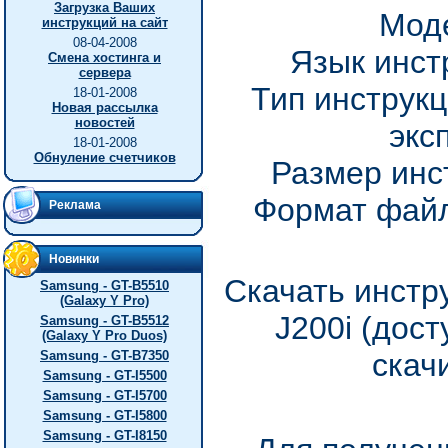
Загрузка Ваших
Моде
инструкций на сайт
08-04-2008
Язык инст
Смена хостинга и
сервера
Тип инструкц
18-01-2008
Новая рассылка
новостей
экс
18-01-2008
Обнуление счетчиков
Размер инс
Формат файл
Реклама
Новинки
Скачать инстр
Samsung - GT-B5510
(Galaxy Y Pro)
J200i (дос
Samsung - GT-B5512
(Galaxy Y Pro Duos)
скач
Samsung - GT-B7350
Samsung - GT-I5500
Samsung - GT-I5700
Samsung - GT-I5800
Samsung - GT-I8150