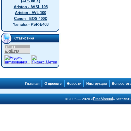
(ALS 88 X)
Ariston - AVSL 105
Ariston - AVL 100
Canon - EOS 400D
Yamaha - PSR-E403
Статистика
Главная
О проекте
Новости
Инструкции
Вопрос-от
FreeManual
© 2005 — 2020 «
» бесплат