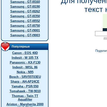
Для получен
Samsung - GT-I8160
Samsung - GT-I8190
текст 
Samsung - GT-I8262
Samsung - GT-I8350
Samsung - GT-I8552
Samsung - GT-I8750
Samsung - GT-I9001
Samsung - GT-I9003
из
Популярные
Подели
Canon - EOS 40D
Indesit - W 105 TX
Panasonic - KX-F130
Indesit - WISL 86
Nokia - N95
Bosch - SRV55T03EU
Sharp - AH-AP24CE
Yamaha - PSR-550
Tomahawk - TW-9010
Thomas - Twin TT
Aquafilter
Ariston - Margherita 2000