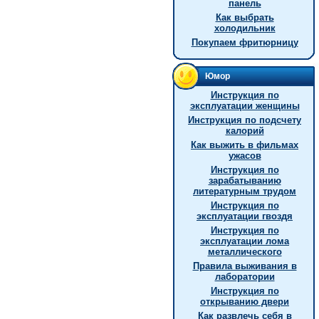
панель
Как выбрать
холодильник
Покупаем фритюрницу
Юмор
Инструкция по
эксплуатации женщины
Инструкция по подсчету
калорий
Как выжить в фильмах
ужасов
Инструкция по
зарабатыванию
литературным трудом
Инструкция по
эксплуатации гвоздя
Инструкция по
эксплуатации лома
металлического
Правила выживания в
лаборатории
Инструкция по
открыванию двери
Как развлечь себя в