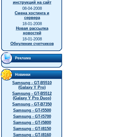
инструкций на сайт
08-04-2008
Смена хостинга и
сервера
18-01-2008
Новая рассылка
новостей
18-01-2008
Обнуление счетчиков
Реклама
Новинки
Samsung - GT-B5510
(Galaxy Y Pro)
Samsung - GT-B5512
(Galaxy Y Pro Duos)
Samsung - GT-B7350
Samsung - GT-I5500
Samsung - GT-I5700
Samsung - GT-I5800
Samsung - GT-I8150
Samsung - GT-I8160