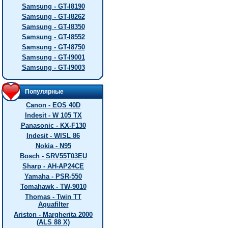
Samsung - GT-I8190
Samsung - GT-I8262
Samsung - GT-I8350
Samsung - GT-I8552
Samsung - GT-I8750
Samsung - GT-I9001
Samsung - GT-I9003
Популярные
Canon - EOS 40D
Indesit - W 105 TX
Panasonic - KX-F130
Indesit - WISL 86
Nokia - N95
Bosch - SRV55T03EU
Sharp - AH-AP24CE
Yamaha - PSR-550
Tomahawk - TW-9010
Thomas - Twin TT
Aquafilter
Ariston - Margherita 2000
(ALS 88 X)