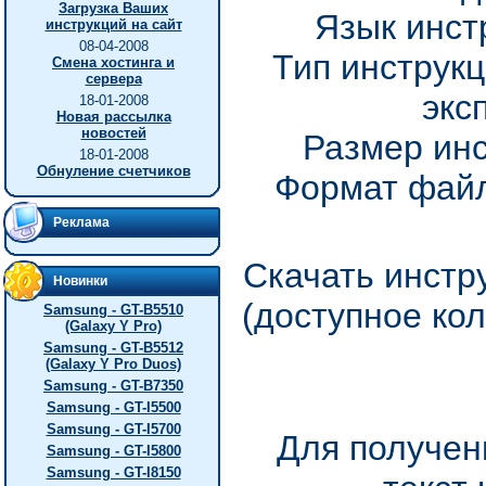
Загрузка Ваших
Язык инст
инструкций на сайт
08-04-2008
Тип инструкц
Смена хостинга и
сервера
экс
18-01-2008
Новая рассылка
новостей
Размер инс
18-01-2008
Обнуление счетчиков
Формат файл
Реклама
Скачать инстру
Новинки
(доступное ко
Samsung - GT-B5510
(Galaxy Y Pro)
Samsung - GT-B5512
(Galaxy Y Pro Duos)
Samsung - GT-B7350
Samsung - GT-I5500
Samsung - GT-I5700
Для получен
Samsung - GT-I5800
Samsung - GT-I8150