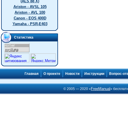
(ALS 88 X)
Ariston - AVSL 105
Ariston - AVL 100
Canon - EOS 400D
Yamaha - PSR-E403
Статистика
Главная
О проекте
Новости
Инструкции
Вопрос-от
FreeManual
© 2005 — 2020 «
» бесплат