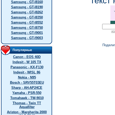
текст 
Samsung - GT-I8160
Samsung - GT-I8190
Samsung - GT-I8262
Samsung - GT-I8350
Samsung - GT-I8552
Samsung - GT-I8750
из
Samsung - GT-I9001
Samsung - GT-I9003
Подели
Популярные
Canon - EOS 40D
Indesit - W 105 TX
Panasonic - KX-F130
Indesit - WISL 86
Nokia - N95
Bosch - SRV55T03EU
Sharp - AH-AP24CE
Yamaha - PSR-550
Tomahawk - TW-9010
Thomas - Twin TT
Aquafilter
Ariston - Margherita 2000