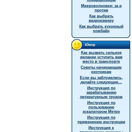
Микроволновки: за и
против
Как выбрать
видеокамеру
Как выбрать кухонный
комбайн
Юмор
Как вызвать сильное
желание уступить вам
место в транспорте
Советы начинающим
охотникам
Если вы заблудились,
делайте следующее…
Инструкция по
зарабатыванию
литературным трудом
Инструкция по
пользованию
эскалатором Метро
Инструкция по
применению инструкции
Инструкция к