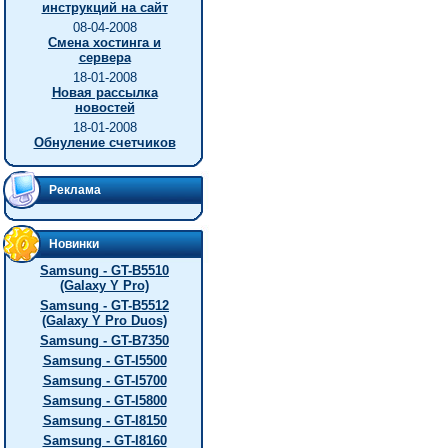
инструкций на сайт
08-04-2008
Смена хостинга и
сервера
18-01-2008
Новая рассылка
новостей
18-01-2008
Обнуление счетчиков
Реклама
Новинки
Samsung - GT-B5510
(Galaxy Y Pro)
Samsung - GT-B5512
(Galaxy Y Pro Duos)
Samsung - GT-B7350
Samsung - GT-I5500
Samsung - GT-I5700
Samsung - GT-I5800
Samsung - GT-I8150
Samsung - GT-I8160