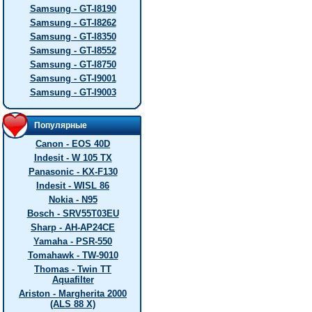
Samsung - GT-I8190
Samsung - GT-I8262
Samsung - GT-I8350
Samsung - GT-I8552
Samsung - GT-I8750
Samsung - GT-I9001
Samsung - GT-I9003
Популярные
Canon - EOS 40D
Indesit - W 105 TX
Panasonic - KX-F130
Indesit - WISL 86
Nokia - N95
Bosch - SRV55T03EU
Sharp - AH-AP24CE
Yamaha - PSR-550
Tomahawk - TW-9010
Thomas - Twin TT
Aquafilter
Ariston - Margherita 2000
(ALS 88 X)